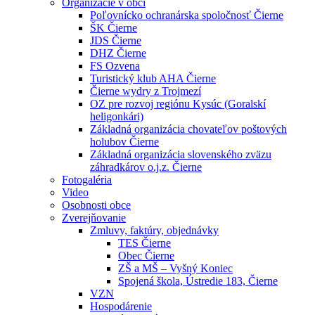
Organizácie v obci
Poľovnícko ochranárska spoločnosť Čierne
ŠK Čierne
JDS Čierne
DHZ Čierne
FS Ozvena
Turistický klub AHA Čierne
Čierne wydry z Trojmezí
OZ pre rozvoj regiónu Kysúc (Goralskí
heligonkári)
Základná organizácia chovateľov poštových
holubov Čierne
Základná organizácia slovenského zväzu
záhradkárov o.j.z. Čierne
Fotogaléria
Video
Osobnosti obce
Zverejňovanie
Zmluvy, faktúry, objednávky
TES Čierne
Obec Čierne
ZŠ a MŠ – Vyšný Koniec
Spojená škola, Ústredie 183, Čierne
VZN
Hospodárenie