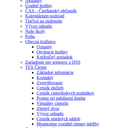
Aktuality
Úradné hodiny
ČAS – Čierňanský občasník
Kalendárium podujatí
Tlačivá na stiahnutie
Vývoz odpadu
Naše školy
Pošta
Obecná knižnica
Oznamy
Otváracie hodiny
Knižničný poriadok
Zariadenie pre seniorov a DSS
TES Čierne
Základné informácie
Kontakty
Zverejňovanie
Cenník služieb
Cenník cintorínskych poplatkov
Postup pri nahlásení úmrtia
Virtuálny cintorín
Zberný dvor
Vývoz odpadu
Cenník smetných nádob
Monitoring vozidiel zimnej údržby