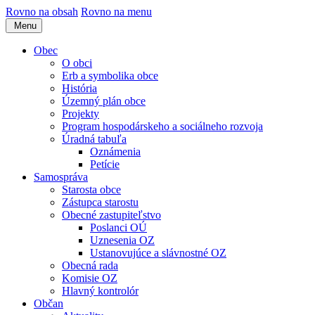
Rovno na obsah
Rovno na menu
Menu
Obec
O obci
Erb a symbolika obce
História
Územný plán obce
Projekty
Program hospodárskeho a sociálneho rozvoja
Úradná tabuľa
Oznámenia
Petície
Samospráva
Starosta obce
Zástupca starostu
Obecné zastupiteľstvo
Poslanci OÚ
Uznesenia OZ
Ustanovujúce a slávnostné OZ
Obecná rada
Komisie OZ
Hlavný kontrolór
Občan