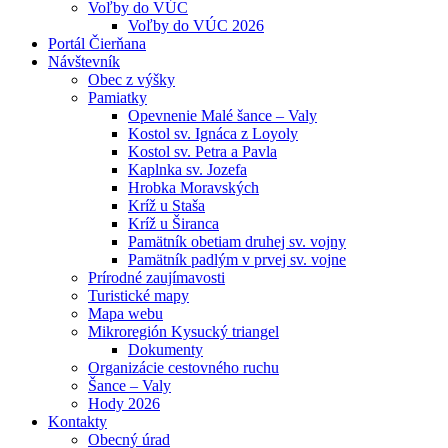
Voľby do VÚC
Voľby do VÚC 2026
Portál Čierňana
Návštevník
Obec z výšky
Pamiatky
Opevnenie Malé šance – Valy
Kostol sv. Ignáca z Loyoly
Kostol sv. Petra a Pavla
Kaplnka sv. Jozefa
Hrobka Moravských
Kríž u Staša
Kríž u Širanca
Pamätník obetiam druhej sv. vojny
Pamätník padlým v prvej sv. vojne
Prírodné zaujímavosti
Turistické mapy
Mapa webu
Mikroregión Kysucký triangel
Dokumenty
Organizácie cestovného ruchu
Šance – Valy
Hody 2026
Kontakty
Obecný úrad