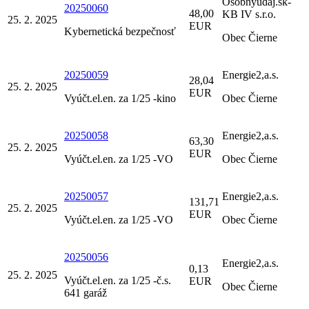
Osobnyudaj.sk-
20250060
48,00
KB IV s.r.o.
25. 2. 2025
EUR
Kybernetická bezpečnosť
Obec Čierne
20250059
Energie2,a.s.
28,04
25. 2. 2025
EUR
Vyúčt.el.en. za 1/25 -kino
Obec Čierne
20250058
Energie2,a.s.
63,30
25. 2. 2025
EUR
Vyúčt.el.en. za 1/25 -VO
Obec Čierne
20250057
Energie2,a.s.
131,71
25. 2. 2025
EUR
Vyúčt.el.en. za 1/25 -VO
Obec Čierne
20250056
Energie2,a.s.
0,13
25. 2. 2025
Vyúčt.el.en. za 1/25 -č.s.
EUR
Obec Čierne
641 garáž