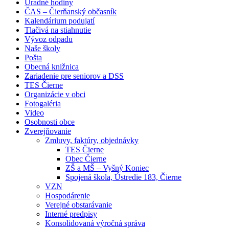
Úradné hodiny
ČAS – Čierňanský občasník
Kalendárium podujatí
Tlačivá na stiahnutie
Vývoz odpadu
Naše školy
Pošta
Obecná knižnica
Zariadenie pre seniorov a DSS
TES Čierne
Organizácie v obci
Fotogaléria
Video
Osobnosti obce
Zverejňovanie
Zmluvy, faktúry, objednávky
TES Čierne
Obec Čierne
ZŠ a MŠ – Vyšný Koniec
Spojená škola, Ústredie 183, Čierne
VZN
Hospodárenie
Verejné obstarávanie
Interné predpisy
Konsolidovaná výročná správa