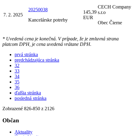
CECH Company
20250038
145,39
s.r.o
7. 2. 2025
EUR
Kancelárske potreby
Obec Čierne
* Uvedená cena je konečná. V prípade, že je zmluvná strana
platcom DPH, je cena uvedená vrátane DPH.
prvá stránka
predchádzajúca stránka
32
33
34
35
36
ďalšia stránka
posledná stránka
Zobrazené
826
-
850
z 2126
Občan
Aktuality