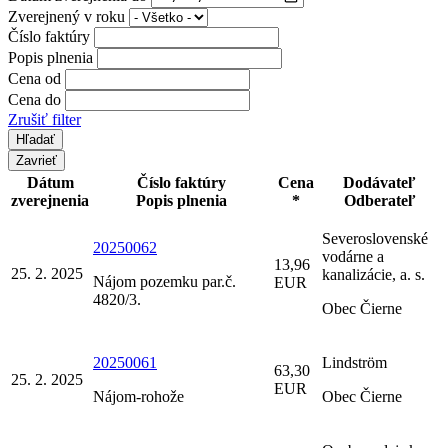
Zverejnený v roku
Číslo faktúry
Popis plnenia
Cena od
Cena do
Zrušiť filter
Zavrieť
Dátum
Číslo faktúry
Cena
Dodávateľ
zverejnenia
Popis plnenia
*
Odberateľ
Severoslovenské
20250062
vodárne a
13,96
25. 2. 2025
kanalizácie, a. s.
Nájom pozemku par.č.
EUR
4820/3.
Obec Čierne
20250061
Lindström
63,30
25. 2. 2025
EUR
Nájom-rohože
Obec Čierne