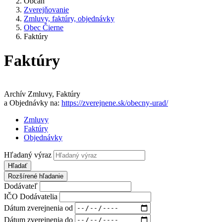
Občan
Zverejňovanie
Zmluvy, faktúry, objednávky
Obec Čierne
Faktúry
Faktúry
Archív Zmluvy, Faktúry
a Objednávky na:
https://zverejnene.sk/obecny-urad/
Zmluvy
Faktúry
Objednávky
Hľadaný výraz
Hľadať
Rozšírené hľadanie
Dodávateľ
IČO Dodávatelia
Dátum zverejnenia od
Dátum zverejnenia do