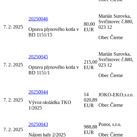
Marián Surovka,
20250046
Svrčinovec č.880,
80,00
7. 2. 2025
023 12
Oprava plynového kotla v
EUR
BD 1151/15
Obec Čierne
Marián Surovka,
20250045
Svrčinovec č.880,
215,00
7. 2. 2025
023 12
Oprava plynového kotla v
EUR
BD 1151/1
Obec Čierne
20250044
14
JOKO-EKO,s.r.o.
7. 2. 2025
020,89
Vývoz-sksládka TKO
Obec Čierne
EUR
1/2025
20250043
Ponor, s.r.o.
988,88
7. 2. 2025
EUR
Nájom haly 2/2025
Obec Čierne