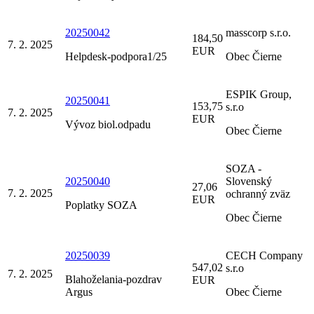
20250042
masscorp s.r.o.
184,50
7. 2. 2025
EUR
Helpdesk-podpora1/25
Obec Čierne
ESPIK Group,
20250041
153,75
s.r.o
7. 2. 2025
EUR
Vývoz biol.odpadu
Obec Čierne
SOZA -
20250040
Slovenský
27,06
7. 2. 2025
ochranný zväz
EUR
Poplatky SOZA
Obec Čierne
20250039
CECH Company
547,02
s.r.o
7. 2. 2025
Blahoželania-pozdrav
EUR
Argus
Obec Čierne