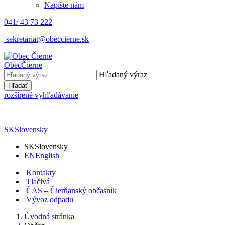
Napíšte nám
041/ 43 73 222
sekretariat@obeccierne.sk
Obec
Čierne
Hľadaný výraz
Hľadať
rozšírené vyhľadávanie
SK
Slovensky
SK
Slovensky
EN
English
Kontakty
Tlačivá
ČAS – Čierňanský občasník
Vývoz odpadu
Úvodná stránka