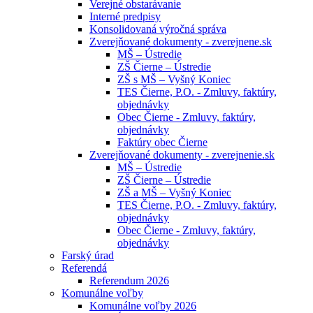
Verejné obstarávanie
Interné predpisy
Konsolidovaná výročná správa
Zverejňované dokumenty - zverejnene.sk
MŠ – Ústredie
ZŠ Čierne – Ústredie
ZŠ s MŠ – Vyšný Koniec
TES Čierne, P.O. - Zmluvy, faktúry,
objednávky
Obec Čierne - Zmluvy, faktúry,
objednávky
Faktúry obec Čierne
Zverejňované dokumenty - zverejnenie.sk
MŠ – Ústredie
ZŠ Čierne – Ústredie
ZŠ a MŠ – Vyšný Koniec
TES Čierne, P.O. - Zmluvy, faktúry,
objednávky
Obec Čierne - Zmluvy, faktúry,
objednávky
Farský úrad
Referendá
Referendum 2026
Komunálne voľby
Komunálne voľby 2026