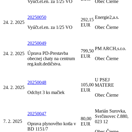
Vyúčt.el.en. za 1/25 VO
Obec Čierne
20250050
Energie2,a.s.
292,15
24. 2. 2025
EUR
Vyúčt.el.en. za 1/25 VO
Obec Čierne
20250049
PM ARCH,s.r.o.
799,50
Úprava PD-Prestavba
24. 2. 2025
EUR
obecnej chaty na centrum
Obec Čierne
reg.kult.dedičstva.
U PSEJ
20250048
105,00
MATERE
24. 2. 2025
EUR
Odchyt 3 ks mačiek
Obec Čierne
Marián Surovka,
20250047
Svrčinovec č.880,
80,00
7. 2. 2025
023 12
Oprava plynového kotla v
EUR
BD 1151/7
Obec Čierne