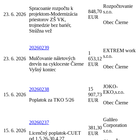
Rozpočtovanie
Spracoanie rozpočtu k
848,70
s.r.o.
projektom-Modernizácia
23. 6. 2026
EUR
priestorov ZŠ VK,
Obec Čierne
trojmedzie bez bariér,
Strážna vež
20260239
EXTREM work
1
s.r.o.
Mulčovanie náletových
23. 6. 2026
653,12
drevín na cykloceste Čierne
EUR
Obec Čierne
Vyšný koniec
JOKO-
15
20260238
EKO,s.r.o.
15. 6. 2026
907,73
Poplatok za TKO 5/26
EUR
Obec Čierne
Galileo
20260237
Corporation
381,30
15. 6. 2026
s.r.o.
Licenčný poplatok-CUET
EUR
od 1.5.26-30.4.27