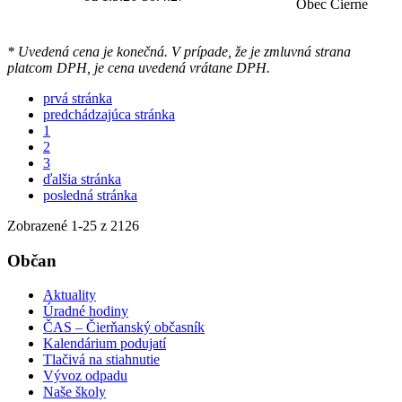
Obec Čierne
* Uvedená cena je konečná. V prípade, že je zmluvná strana
platcom DPH, je cena uvedená vrátane DPH.
prvá stránka
predchádzajúca stránka
1
2
3
ďalšia stránka
posledná stránka
Zobrazené
1
-
25
z 2126
Občan
Aktuality
Úradné hodiny
ČAS – Čierňanský občasník
Kalendárium podujatí
Tlačivá na stiahnutie
Vývoz odpadu
Naše školy