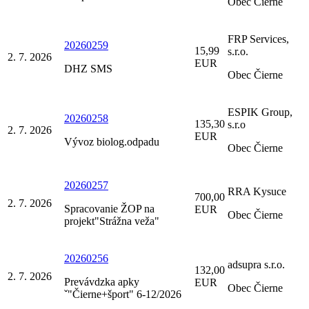
Obec Čierne
FRP Services,
20260259
15,99
s.r.o.
2. 7. 2026
EUR
DHZ SMS
Obec Čierne
ESPIK Group,
20260258
135,30
s.r.o
2. 7. 2026
EUR
Vývoz biolog.odpadu
Obec Čierne
20260257
RRA Kysuce
700,00
2. 7. 2026
Spracovanie ŽOP na
EUR
Obec Čierne
projekt"Strážna veža"
20260256
adsupra s.r.o.
132,00
2. 7. 2026
Prevávdzka apky
EUR
Obec Čierne
ˇ"Čierne+šport" 6-12/2026