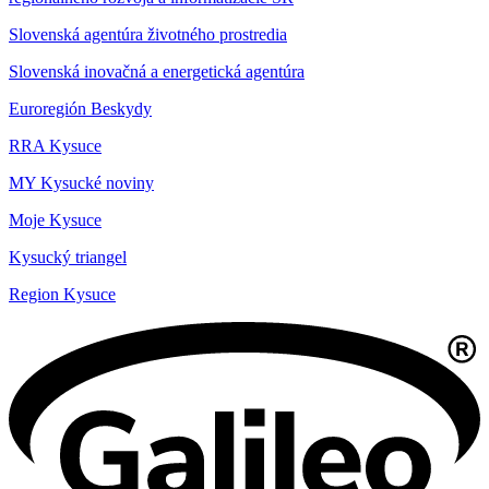
Slovenská agentúra životného prostredia
Slovenská inovačná a energetická agentúra
Euroregión Beskydy
RRA Kysuce
MY Kysucké noviny
Moje Kysuce
Kysucký triangel
Region Kysuce