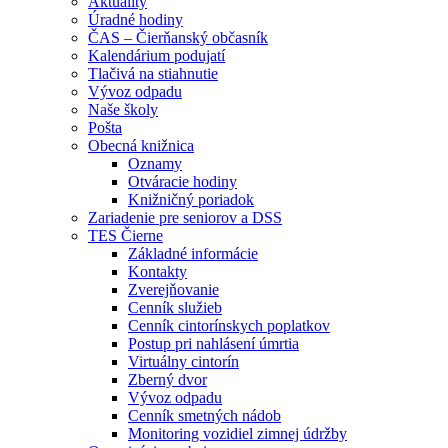
Aktuality
Úradné hodiny
ČAS – Čierňanský občasník
Kalendárium podujatí
Tlačivá na stiahnutie
Vývoz odpadu
Naše školy
Pošta
Obecná knižnica
Oznamy
Otváracie hodiny
Knižničný poriadok
Zariadenie pre seniorov a DSS
TES Čierne
Základné informácie
Kontakty
Zverejňovanie
Cenník služieb
Cenník cintorínskych poplatkov
Postup pri nahlásení úmrtia
Virtuálny cintorín
Zberný dvor
Vývoz odpadu
Cenník smetných nádob
Monitoring vozidiel zimnej údržby