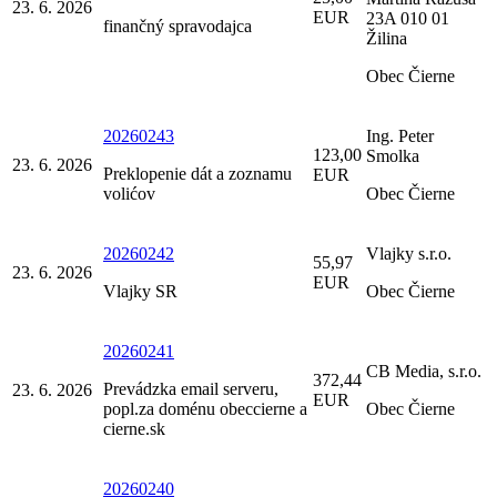
23. 6. 2026
EUR
23A 010 01
finančný spravodajca
Žilina
Obec Čierne
20260243
Ing. Peter
123,00
Smolka
23. 6. 2026
Preklopenie dát a zoznamu
EUR
volićov
Obec Čierne
20260242
Vlajky s.r.o.
55,97
23. 6. 2026
EUR
Vlajky SR
Obec Čierne
20260241
CB Media, s.r.o.
372,44
Prevádzka email serveru,
23. 6. 2026
EUR
popl.za doménu obeccierne a
Obec Čierne
cierne.sk
20260240