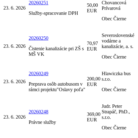
20260251
Chovancová
50,00
23. 6. 2026
Prívarová
EUR
Služby-spracovanie DPH
Obec Čierne
Severoslovenské
20260250
vodárne a
70,97
23. 6. 2026
kanalizácie, a. s.
Čistenie kanalizácie pri ZŠ s
EUR
MŠ VK
Obec Čierne
20260249
Hlawiczka bus
200,00
s.r.o.
23. 6. 2026
Preprava osôb autobusom v
EUR
rámci projektu"Oslavy poľa"
Obec Čierne
Judr. Peter
20260248
Strapáč, PhD.,
369,00
23. 6. 2026
s.r.o.
EUR
Právne služby
Obec Čierne