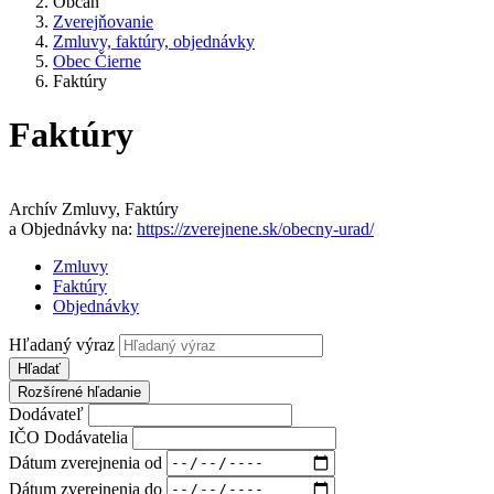
Občan
Zverejňovanie
Zmluvy, faktúry, objednávky
Obec Čierne
Faktúry
Faktúry
Archív Zmluvy, Faktúry
a Objednávky na:
https://zverejnene.sk/obecny-urad/
Zmluvy
Faktúry
Objednávky
Hľadaný výraz
Hľadať
Rozšírené hľadanie
Dodávateľ
IČO Dodávatelia
Dátum zverejnenia od
Dátum zverejnenia do