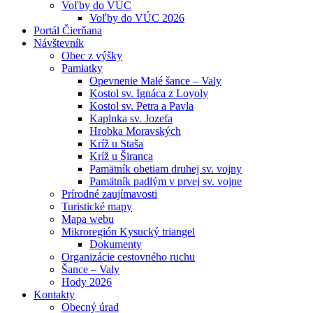
Voľby do VÚC
Voľby do VÚC 2026
Portál Čierňana
Návštevník
Obec z výšky
Pamiatky
Opevnenie Malé šance – Valy
Kostol sv. Ignáca z Loyoly
Kostol sv. Petra a Pavla
Kaplnka sv. Jozefa
Hrobka Moravských
Kríž u Staša
Kríž u Širanca
Pamätník obetiam druhej sv. vojny
Pamätník padlým v prvej sv. vojne
Prírodné zaujímavosti
Turistické mapy
Mapa webu
Mikroregión Kysucký triangel
Dokumenty
Organizácie cestovného ruchu
Šance – Valy
Hody 2026
Kontakty
Obecný úrad