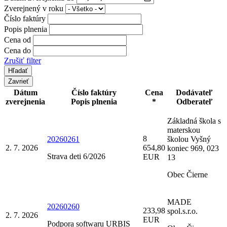
Zverejnený v roku
Číslo faktúry
Popis plnenia
Cena od
Cena do
Zrušiť filter
Zavrieť
Dátum
Číslo faktúry
Cena
Dodávateľ
zverejnenia
Popis plnenia
*
Odberateľ
Základná škola s
materskou
8
20260261
školou Vyšný
2. 7. 2026
654,80
koniec 969, 023
Strava deti 6/2026
EUR
13
Obec Čierne
MADE
20260260
233,98
spol.s.r.o.
2. 7. 2026
EUR
Podpora softwaru URBIS