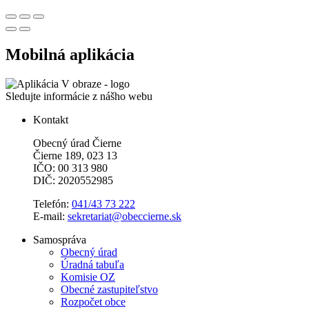
Mobilná aplikácia
Sledujte informácie z nášho webu
Kontakt
Obecný úrad Čierne
Čierne 189, 023 13
IČO: 00 313 980
DIČ: 2020552985
Telefón:
041/43 73 222
E-mail:
sekretariat@obeccierne.sk
Samospráva
Obecný úrad
Úradná tabuľa
Komisie OZ
Obecné zastupiteľstvo
Rozpočet obce