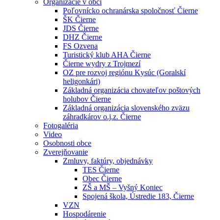
Organizácie v obci
Poľovnícko ochranárska spoločnosť Čierne
ŠK Čierne
JDS Čierne
DHZ Čierne
FS Ozvena
Turistický klub AHA Čierne
Čierne wydry z Trojmezí
OZ pre rozvoj regiónu Kysúc (Goralskí
heligonkári)
Základná organizácia chovateľov poštových
holubov Čierne
Základná organizácia slovenského zväzu
záhradkárov o.j.z. Čierne
Fotogaléria
Video
Osobnosti obce
Zverejňovanie
Zmluvy, faktúry, objednávky
TES Čierne
Obec Čierne
ZŠ a MŠ – Vyšný Koniec
Spojená škola, Ústredie 183, Čierne
VZN
Hospodárenie