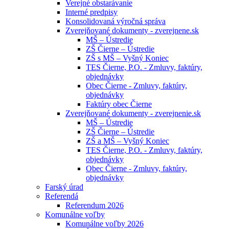
Verejné obstarávanie
Interné predpisy
Konsolidovaná výročná správa
Zverejňované dokumenty - zverejnene.sk
MŠ – Ústredie
ZŠ Čierne – Ústredie
ZŠ s MŠ – Vyšný Koniec
TES Čierne, P.O. - Zmluvy, faktúry,
objednávky
Obec Čierne - Zmluvy, faktúry,
objednávky
Faktúry obec Čierne
Zverejňované dokumenty - zverejnenie.sk
MŠ – Ústredie
ZŠ Čierne – Ústredie
ZŠ a MŠ – Vyšný Koniec
TES Čierne, P.O. - Zmluvy, faktúry,
objednávky
Obec Čierne - Zmluvy, faktúry,
objednávky
Farský úrad
Referendá
Referendum 2026
Komunálne voľby
Komunálne voľby 2026