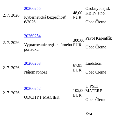
20260255
Osobnyudaj.sk-
48,00
KB IV s.r.o.
2. 7. 2026
Kybernetická bezpečnosť
EUR
6/2026
Obec Čierne
20260254
Pavol Kapralčík
300,00
2. 7. 2026
Vypracovanie registratúrneho
EUR
Obec Čierne
poriadku
20260253
Lindström
67,95
2. 7. 2026
EUR
Nájom rohože
Obec Čierne
U PSEJ
20260252
105,00
MATERE
2. 7. 2026
EUR
ODCHYT MACIEK
Obec Čierne
Eva