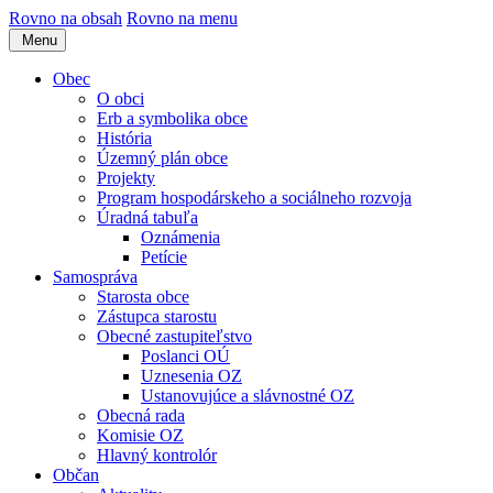
Rovno na obsah
Rovno na menu
Menu
Obec
O obci
Erb a symbolika obce
História
Územný plán obce
Projekty
Program hospodárskeho a sociálneho rozvoja
Úradná tabuľa
Oznámenia
Petície
Samospráva
Starosta obce
Zástupca starostu
Obecné zastupiteľstvo
Poslanci OÚ
Uznesenia OZ
Ustanovujúce a slávnostné OZ
Obecná rada
Komisie OZ
Hlavný kontrolór
Občan