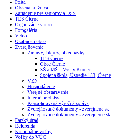
Pošta
Obecná knižnica
Zariadenie pre seniorov a DSS
TES Čierne
Organizácie v obci
Fotogaléria
Video
Osobnosti obce
Zverejňovanie
Zmluvy, faktúry, objednávky
TES Čierne
Obec Čierne
ZŠ a MŠ – Vyšný Koniec
Spojená škola, Ústredie 183, Čierne
VZN
Hospodárenie
Verejné obstarávanie
Interné predpisy
Konsolidovaná výročná správa
Zverejňované dokumenty - zverejnene.sk
Zverejňované dokumenty - zverejnenie.sk
Farský úrad
Referendá
Komunálne voľby
Voľby do VÚC