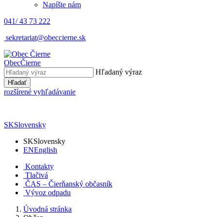
Napíšte nám
041/ 43 73 222
sekretariat@obeccierne.sk
Obec
Čierne
Hľadaný výraz
Hľadať
rozšírené vyhľadávanie
SK
Slovensky
SK
Slovensky
EN
English
Kontakty
Tlačivá
ČAS – Čierňanský občasník
Vývoz odpadu
Úvodná stránka