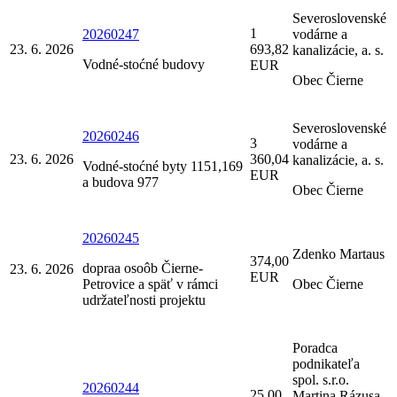
Severoslovenské
1
20260247
vodárne a
23. 6. 2026
693,82
kanalizácie, a. s.
Vodné-stoćné budovy
EUR
Obec Čierne
Severoslovenské
20260246
3
vodárne a
23. 6. 2026
360,04
kanalizácie, a. s.
Vodné-stoćné byty 1151,169
EUR
a budova 977
Obec Čierne
20260245
Zdenko Martaus
374,00
dopraa osoôb Čierne-
23. 6. 2026
EUR
Petrovice a späť v rámci
Obec Čierne
udržateľnosti projektu
Poradca
podnikateľa
spol. s.r.o.
20260244
25,00
Martina Rázusa