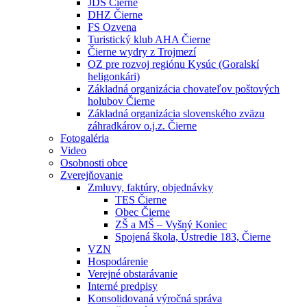
JDS Čierne
DHZ Čierne
FS Ozvena
Turistický klub AHA Čierne
Čierne wydry z Trojmezí
OZ pre rozvoj regiónu Kysúc (Goralskí
heligonkári)
Základná organizácia chovateľov poštových
holubov Čierne
Základná organizácia slovenského zväzu
záhradkárov o.j.z. Čierne
Fotogaléria
Video
Osobnosti obce
Zverejňovanie
Zmluvy, faktúry, objednávky
TES Čierne
Obec Čierne
ZŠ a MŠ – Vyšný Koniec
Spojená škola, Ústredie 183, Čierne
VZN
Hospodárenie
Verejné obstarávanie
Interné predpisy
Konsolidovaná výročná správa