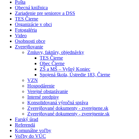
Pošta
Obecná knižnica
Zariadenie pre seniorov a DSS
TES Čierne
Organizácie v obci
Fotogaléria
Video
Osobnosti obce
Zverejňovanie
Zmluvy, faktúry, objednávky
TES Čierne
Obec Čierne
ZŠ a MŠ – Vyšný Koniec
Spojená škola, Ústredie 183, Čierne
VZN
Hospodárenie
Verejné obstarávanie
Interné predpisy
Konsolidovaná výročná správa
Zverejňované dokumenty - zverejnene.sk
Zverejňované dokumenty - zverejnenie.sk
Farský úrad
Referendá
Komunálne voľby
Voľby do VÚC