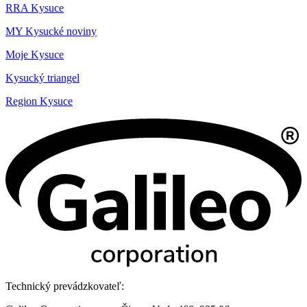
RRA Kysuce
MY Kysucké noviny
Moje Kysuce
Kysucký triangel
Region Kysuce
Technický prevádzkovateľ: