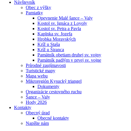
Návštevník
Obec z výšky
Pamiatky
Opevnenie Malé šance – Valy
Kostol sv. Ignáca z Loyoly
Kostol sv. Petra a Pavla
Kaplnka sv. Jozefa
Hrobka Moravských
Kríž u Staša
Kríž u Širanca
Pamätník obetiam druhej sv. vojny
Pamätník padlým v prvej sv. vojne
Prírodné zaujímavosti
Turistické mapy
Mapa webu
Mikroregión Kysucký triangel
Dokumenty
Organizácie cestovného ruchu
Šance – Valy
Hody 2026
Kontakty
Obecný úrad
Obecné kontakty
Napíšte nám