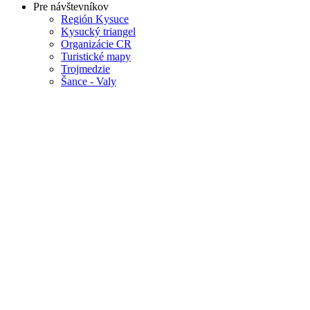
Pre návštevníkov
Región Kysuce
Kysucký triangel
Organizácie CR
Turistické mapy
Trojmedzie
Šance - Valy