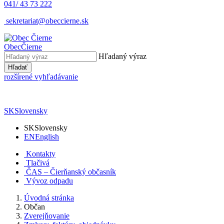
041/ 43 73 222
sekretariat@obeccierne.sk
Obec
Čierne
Hľadaný výraz
Hľadať
rozšírené vyhľadávanie
SK
Slovensky
SK
Slovensky
EN
English
Kontakty
Tlačivá
ČAS – Čierňanský občasník
Vývoz odpadu
Úvodná stránka
Občan
Zverejňovanie