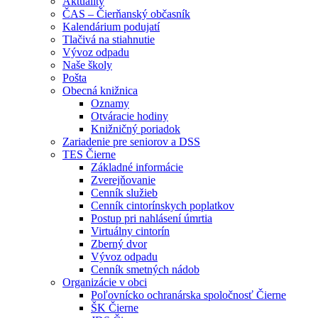
Aktuality
ČAS – Čierňanský občasník
Kalendárium podujatí
Tlačivá na stiahnutie
Vývoz odpadu
Naše školy
Pošta
Obecná knižnica
Oznamy
Otváracie hodiny
Knižničný poriadok
Zariadenie pre seniorov a DSS
TES Čierne
Základné informácie
Zverejňovanie
Cenník služieb
Cenník cintorínskych poplatkov
Postup pri nahlásení úmrtia
Virtuálny cintorín
Zberný dvor
Vývoz odpadu
Cenník smetných nádob
Organizácie v obci
Poľovnícko ochranárska spoločnosť Čierne
ŠK Čierne