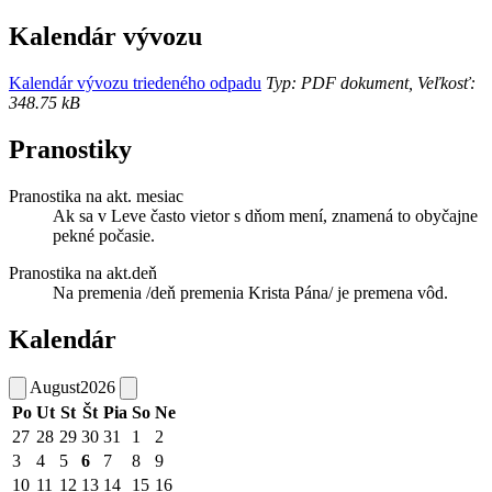
Kalendár vývozu
Kalendár vývozu triedeného odpadu
Typ: PDF dokument, Veľkosť:
348.75 kB
Pranostiky
Pranostika na akt. mesiac
Ak sa v Leve často vietor s dňom mení, znamená to obyčajne
pekné počasie.
Pranostika na akt.deň
Na premenia /deň premenia Krista Pána/ je premena vôd.
Kalendár
August
2026
Po
Ut
St
Št
Pia
So
Ne
27
28
29
30
31
1
2
3
4
5
6
7
8
9
10
11
12
13
14
15
16