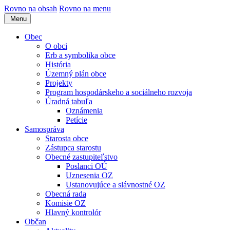
Rovno na obsah
Rovno na menu
Menu
Obec
O obci
Erb a symbolika obce
História
Územný plán obce
Projekty
Program hospodárskeho a sociálneho rozvoja
Úradná tabuľa
Oznámenia
Petície
Samospráva
Starosta obce
Zástupca starostu
Obecné zastupiteľstvo
Poslanci OÚ
Uznesenia OZ
Ustanovujúce a slávnostné OZ
Obecná rada
Komisie OZ
Hlavný kontrolór
Občan