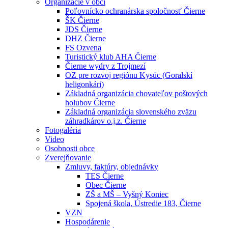
Organizácie v obci
Poľovnícko ochranárska spoločnosť Čierne
ŠK Čierne
JDS Čierne
DHZ Čierne
FS Ozvena
Turistický klub AHA Čierne
Čierne wydry z Trojmezí
OZ pre rozvoj regiónu Kysúc (Goralskí
heligonkári)
Základná organizácia chovateľov poštových
holubov Čierne
Základná organizácia slovenského zväzu
záhradkárov o.j.z. Čierne
Fotogaléria
Video
Osobnosti obce
Zverejňovanie
Zmluvy, faktúry, objednávky
TES Čierne
Obec Čierne
ZŠ a MŠ – Vyšný Koniec
Spojená škola, Ústredie 183, Čierne
VZN
Hospodárenie