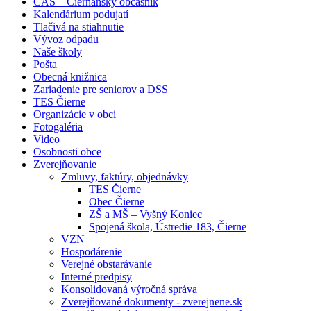
ČAS – Čierňanský občasník
Kalendárium podujatí
Tlačivá na stiahnutie
Vývoz odpadu
Naše školy
Pošta
Obecná knižnica
Zariadenie pre seniorov a DSS
TES Čierne
Organizácie v obci
Fotogaléria
Video
Osobnosti obce
Zverejňovanie
Zmluvy, faktúry, objednávky
TES Čierne
Obec Čierne
ZŠ a MŠ – Vyšný Koniec
Spojená škola, Ústredie 183, Čierne
VZN
Hospodárenie
Verejné obstarávanie
Interné predpisy
Konsolidovaná výročná správa
Zverejňované dokumenty - zverejnene.sk