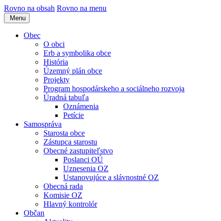
Rovno na obsah
Rovno na menu
Menu
Obec
O obci
Erb a symbolika obce
História
Územný plán obce
Projekty
Program hospodárskeho a sociálneho rozvoja
Úradná tabuľa
Oznámenia
Petície
Samospráva
Starosta obce
Zástupca starostu
Obecné zastupiteľstvo
Poslanci OÚ
Uznesenia OZ
Ustanovujúce a slávnostné OZ
Obecná rada
Komisie OZ
Hlavný kontrolór
Občan