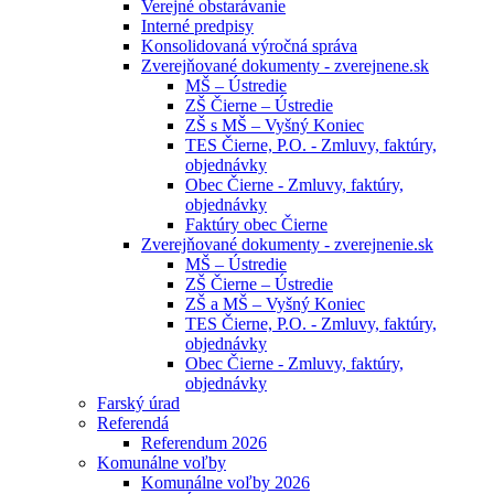
Verejné obstarávanie
Interné predpisy
Konsolidovaná výročná správa
Zverejňované dokumenty - zverejnene.sk
MŠ – Ústredie
ZŠ Čierne – Ústredie
ZŠ s MŠ – Vyšný Koniec
TES Čierne, P.O. - Zmluvy, faktúry,
objednávky
Obec Čierne - Zmluvy, faktúry,
objednávky
Faktúry obec Čierne
Zverejňované dokumenty - zverejnenie.sk
MŠ – Ústredie
ZŠ Čierne – Ústredie
ZŠ a MŠ – Vyšný Koniec
TES Čierne, P.O. - Zmluvy, faktúry,
objednávky
Obec Čierne - Zmluvy, faktúry,
objednávky
Farský úrad
Referendá
Referendum 2026
Komunálne voľby
Komunálne voľby 2026