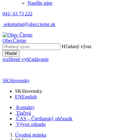
Napíšte nám
041/ 43 73 222
sekretariat@obeccierne.sk
Obec
Čierne
Hľadaný výraz
Hľadať
rozšírené vyhľadávanie
SK
Slovensky
SK
Slovensky
EN
English
Kontakty
Tlačivá
ČAS – Čierňanský občasník
Vývoz odpadu
Úvodná stránka