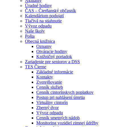
Aktuality
Úradné hodiny
ČAS – Čierňanský občasník
Kalendárium podujatí
Tlačivá na stiahnutie
Vývoz odpadu
Naše školy
Pošta
Obecná knižnica
Oznamy
Otváracie hodiny
Knižničný poriadok
Zariadenie pre seniorov a DSS
TES Čierne
Základné informácie
Kontakty
Zverejňovanie
Cenník služieb
Cenník cintorínskych poplatkov
Postup pri nahlásení úmrtia
Virtuálny cintorín
Zberný dvor
Vývoz odpadu
Cenník smetných nádob
Monitoring vozidiel zimnej údržby