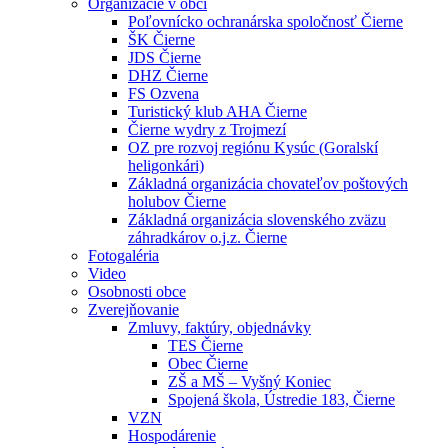
Organizácie v obci
Poľovnícko ochranárska spoločnosť Čierne
ŠK Čierne
JDS Čierne
DHZ Čierne
FS Ozvena
Turistický klub AHA Čierne
Čierne wydry z Trojmezí
OZ pre rozvoj regiónu Kysúc (Goralskí
heligonkári)
Základná organizácia chovateľov poštových
holubov Čierne
Základná organizácia slovenského zväzu
záhradkárov o.j.z. Čierne
Fotogaléria
Video
Osobnosti obce
Zverejňovanie
Zmluvy, faktúry, objednávky
TES Čierne
Obec Čierne
ZŠ a MŠ – Vyšný Koniec
Spojená škola, Ústredie 183, Čierne
VZN
Hospodárenie