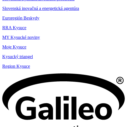
Slovenská inovačná a energetická agentúra
Euroregión Beskydy
RRA Kysuce
MY Kysucké noviny
Moje Kysuce
Kysucký triangel
Region Kysuce