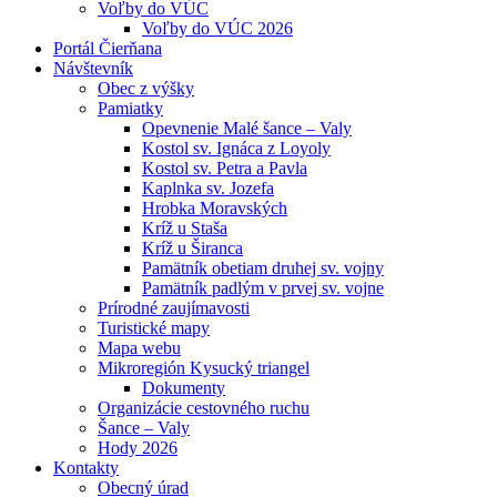
Voľby do VÚC
Voľby do VÚC 2026
Portál Čierňana
Návštevník
Obec z výšky
Pamiatky
Opevnenie Malé šance – Valy
Kostol sv. Ignáca z Loyoly
Kostol sv. Petra a Pavla
Kaplnka sv. Jozefa
Hrobka Moravských
Kríž u Staša
Kríž u Širanca
Pamätník obetiam druhej sv. vojny
Pamätník padlým v prvej sv. vojne
Prírodné zaujímavosti
Turistické mapy
Mapa webu
Mikroregión Kysucký triangel
Dokumenty
Organizácie cestovného ruchu
Šance – Valy
Hody 2026
Kontakty
Obecný úrad