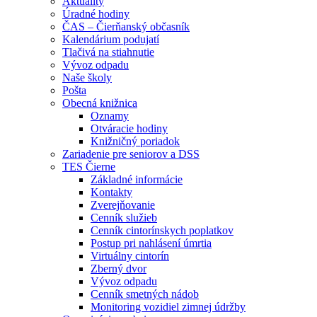
Aktuality
Úradné hodiny
ČAS – Čierňanský občasník
Kalendárium podujatí
Tlačivá na stiahnutie
Vývoz odpadu
Naše školy
Pošta
Obecná knižnica
Oznamy
Otváracie hodiny
Knižničný poriadok
Zariadenie pre seniorov a DSS
TES Čierne
Základné informácie
Kontakty
Zverejňovanie
Cenník služieb
Cenník cintorínskych poplatkov
Postup pri nahlásení úmrtia
Virtuálny cintorín
Zberný dvor
Vývoz odpadu
Cenník smetných nádob
Monitoring vozidiel zimnej údržby