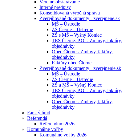
Verejné obstarávanie
Interné predpisy
Konsolidovaná výročná správa
Zverejňované dokumenty - zverejnene.sk
MŠ – Ústredie
ZŠ Čierne – Ústredie
ZŠ s MŠ – Vyšný Koniec
TES Čierne, P.O. - Zmluvy, faktúry,
objednávky
Obec Čierne - Zmluvy, faktúry,
objednávky
Faktúry obec Čierne
Zverejňované dokumenty - zverejnenie.sk
MŠ – Ústredie
ZŠ Čierne – Ústredie
ZŠ a MŠ – Vyšný Koniec
TES Čierne, P.O. - Zmluvy, faktúry,
objednávky
Obec Čierne - Zmluvy, faktúry,
objednávky
Farský úrad
Referendá
Referendum 2026
Komunálne voľby
Komunálne voľby 2026