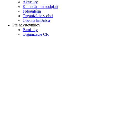
Aktuality
Kalendárium podujatí
Fotogaléria
Organizácie v obci
Obecná knižnica
Pre návštevníkov
Pamiatky
Organizácie CR