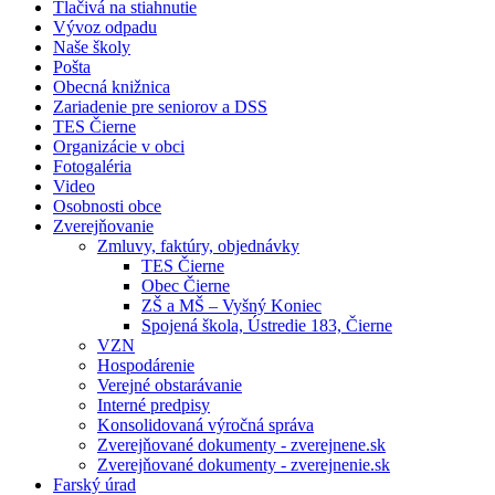
Tlačivá na stiahnutie
Vývoz odpadu
Naše školy
Pošta
Obecná knižnica
Zariadenie pre seniorov a DSS
TES Čierne
Organizácie v obci
Fotogaléria
Video
Osobnosti obce
Zverejňovanie
Zmluvy, faktúry, objednávky
TES Čierne
Obec Čierne
ZŠ a MŠ – Vyšný Koniec
Spojená škola, Ústredie 183, Čierne
VZN
Hospodárenie
Verejné obstarávanie
Interné predpisy
Konsolidovaná výročná správa
Zverejňované dokumenty - zverejnene.sk
Zverejňované dokumenty - zverejnenie.sk
Farský úrad