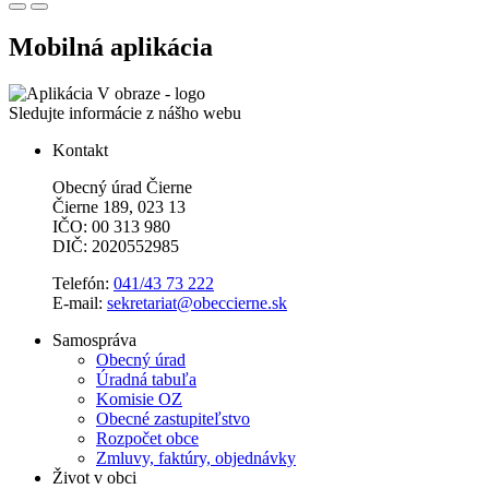
Mobilná aplikácia
Sledujte informácie z nášho webu
Kontakt
Obecný úrad Čierne
Čierne 189, 023 13
IČO: 00 313 980
DIČ: 2020552985
Telefón:
041/43 73 222
E-mail:
sekretariat@obeccierne.sk
Samospráva
Obecný úrad
Úradná tabuľa
Komisie OZ
Obecné zastupiteľstvo
Rozpočet obce
Zmluvy, faktúry, objednávky
Život v obci