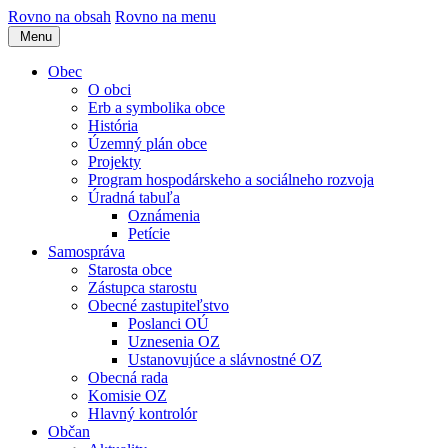
Rovno na obsah
Rovno na menu
Menu
Obec
O obci
Erb a symbolika obce
História
Územný plán obce
Projekty
Program hospodárskeho a sociálneho rozvoja
Úradná tabuľa
Oznámenia
Petície
Samospráva
Starosta obce
Zástupca starostu
Obecné zastupiteľstvo
Poslanci OÚ
Uznesenia OZ
Ustanovujúce a slávnostné OZ
Obecná rada
Komisie OZ
Hlavný kontrolór
Občan