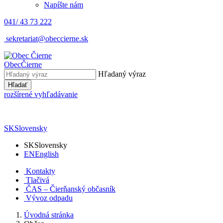
Napíšte nám
041/ 43 73 222
sekretariat@obeccierne.sk
Obec
Čierne
Hľadaný výraz
Hľadať
rozšírené vyhľadávanie
SK
Slovensky
SK
Slovensky
EN
English
Kontakty
Tlačivá
ČAS – Čierňanský občasník
Vývoz odpadu
Úvodná stránka