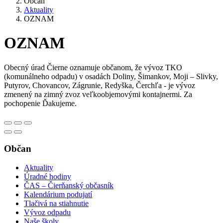
Občan
Aktuality
OZNAM
OZNAM
Obecný úrad Čierne oznamuje občanom, že vývoz TKO
(komunálneho odpadu) v osadách Doliny, Šimankov, Moji – Slivky,
Putyrov, Chovancov, Zágrunie, Redyška, Čerchľa - je vývoz
zmenený na zimný zvoz veľkoobjemovými kontajnermi. Za
pochopenie Ďakujeme.
Občan
Aktuality
Úradné hodiny
ČAS – Čierňanský občasník
Kalendárium podujatí
Tlačivá na stiahnutie
Vývoz odpadu
Naše školy