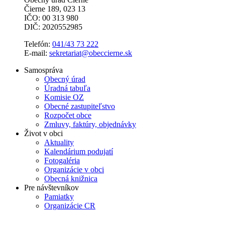
Čierne 189, 023 13
IČO: 00 313 980
DIČ: 2020552985
Telefón:
041/43 73 222
E-mail:
sekretariat@obeccierne.sk
Samospráva
Obecný úrad
Úradná tabuľa
Komisie OZ
Obecné zastupiteľstvo
Rozpočet obce
Zmluvy, faktúry, objednávky
Život v obci
Aktuality
Kalendárium podujatí
Fotogaléria
Organizácie v obci
Obecná knižnica
Pre návštevníkov
Pamiatky
Organizácie CR