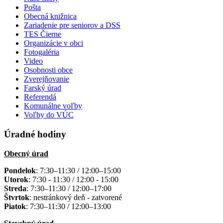
Pošta
Obecná knižnica
Zariadenie pre seniorov a DSS
TES Čierne
Organizácie v obci
Fotogaléria
Video
Osobnosti obce
Zverejňovanie
Farský úrad
Referendá
Komunálne voľby
Voľby do VÚC
Úradné hodiny
Obecný úrad
Pondelok
: 7:30–11:30 / 12:00–15:00
Utorok
: 7:30 - 11:30 / 12:00 - 15:00
Streda
: 7:30–11:30 / 12:00–17:00
Štvrtok
: nestránkový deň - zatvorené
Piatok
: 7:30–11:30 / 12:00–13:00