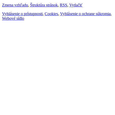
Zmena vzhľadu
,
Štruktúra stránok
,
RSS
,
Vytlačiť
Vyhlásenie o prístupnosti
,
Cookies
,
Vyhlásenie o ochrane súkromia
,
Webové sídlo