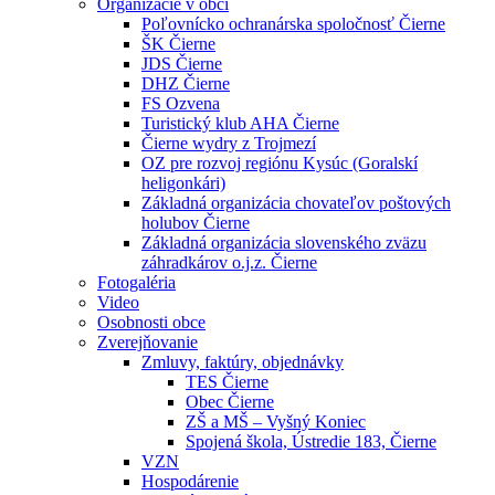
Organizácie v obci
Poľovnícko ochranárska spoločnosť Čierne
ŠK Čierne
JDS Čierne
DHZ Čierne
FS Ozvena
Turistický klub AHA Čierne
Čierne wydry z Trojmezí
OZ pre rozvoj regiónu Kysúc (Goralskí
heligonkári)
Základná organizácia chovateľov poštových
holubov Čierne
Základná organizácia slovenského zväzu
záhradkárov o.j.z. Čierne
Fotogaléria
Video
Osobnosti obce
Zverejňovanie
Zmluvy, faktúry, objednávky
TES Čierne
Obec Čierne
ZŠ a MŠ – Vyšný Koniec
Spojená škola, Ústredie 183, Čierne
VZN
Hospodárenie