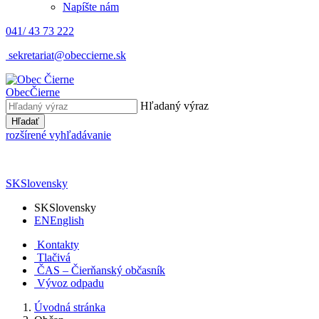
Napíšte nám
041/ 43 73 222
sekretariat@obeccierne.sk
Obec
Čierne
Hľadaný výraz
Hľadať
rozšírené vyhľadávanie
SK
Slovensky
SK
Slovensky
EN
English
Kontakty
Tlačivá
ČAS – Čierňanský občasník
Vývoz odpadu
Úvodná stránka