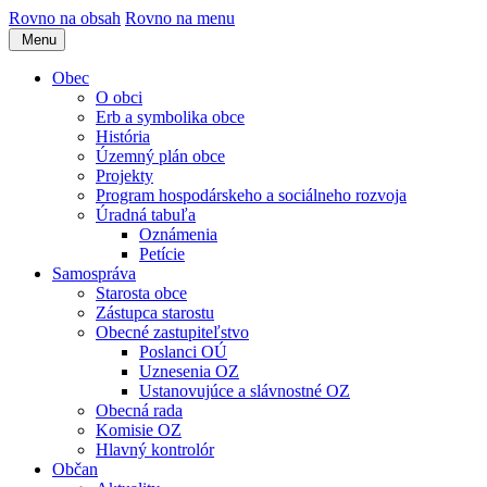
Rovno na obsah
Rovno na menu
Menu
Obec
O obci
Erb a symbolika obce
História
Územný plán obce
Projekty
Program hospodárskeho a sociálneho rozvoja
Úradná tabuľa
Oznámenia
Petície
Samospráva
Starosta obce
Zástupca starostu
Obecné zastupiteľstvo
Poslanci OÚ
Uznesenia OZ
Ustanovujúce a slávnostné OZ
Obecná rada
Komisie OZ
Hlavný kontrolór
Občan