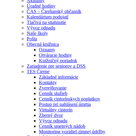
Aktuality
Úradné hodiny
ČAS – Čierňanský občasník
Kalendárium podujatí
Tlačivá na stiahnutie
Vývoz odpadu
Naše školy
Pošta
Obecná knižnica
Oznamy
Otváracie hodiny
Knižničný poriadok
Zariadenie pre seniorov a DSS
TES Čierne
Základné informácie
Kontakty
Zverejňovanie
Cenník služieb
Cenník cintorínskych poplatkov
Postup pri nahlásení úmrtia
Virtuálny cintorín
Zberný dvor
Vývoz odpadu
Cenník smetných nádob
Monitoring vozidiel zimnej údržby