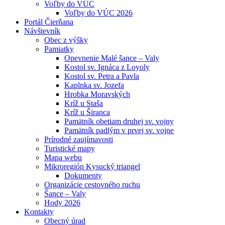
Voľby do VÚC
Voľby do VÚC 2026
Portál Čierňana
Návštevník
Obec z výšky
Pamiatky
Opevnenie Malé šance – Valy
Kostol sv. Ignáca z Loyoly
Kostol sv. Petra a Pavla
Kaplnka sv. Jozefa
Hrobka Moravských
Kríž u Staša
Kríž u Širanca
Pamätník obetiam druhej sv. vojny
Pamätník padlým v prvej sv. vojne
Prírodné zaujímavosti
Turistické mapy
Mapa webu
Mikroregión Kysucký triangel
Dokumenty
Organizácie cestovného ruchu
Šance – Valy
Hody 2026
Kontakty
Obecný úrad