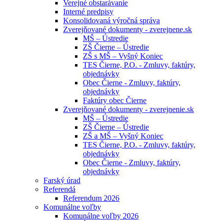
Verejné obstarávanie
Interné predpisy
Konsolidovaná výročná správa
Zverejňované dokumenty - zverejnene.sk
MŠ – Ústredie
ZŠ Čierne – Ústredie
ZŠ s MŠ – Vyšný Koniec
TES Čierne, P.O. - Zmluvy, faktúry,
objednávky
Obec Čierne - Zmluvy, faktúry,
objednávky
Faktúry obec Čierne
Zverejňované dokumenty - zverejnenie.sk
MŠ – Ústredie
ZŠ Čierne – Ústredie
ZŠ a MŠ – Vyšný Koniec
TES Čierne, P.O. - Zmluvy, faktúry,
objednávky
Obec Čierne - Zmluvy, faktúry,
objednávky
Farský úrad
Referendá
Referendum 2026
Komunálne voľby
Komunálne voľby 2026