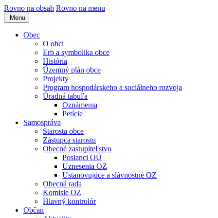
Rovno na obsah
Rovno na menu
Menu
Obec
O obci
Erb a symbolika obce
História
Územný plán obce
Projekty
Program hospodárskeho a sociálneho rozvoja
Úradná tabuľa
Oznámenia
Petície
Samospráva
Starosta obce
Zástupca starostu
Obecné zastupiteľstvo
Poslanci OÚ
Uznesenia OZ
Ustanovujúce a slávnostné OZ
Obecná rada
Komisie OZ
Hlavný kontrolór
Občan