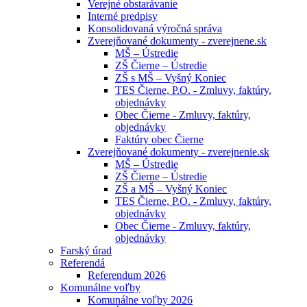
Verejné obstarávanie
Interné predpisy
Konsolidovaná výročná správa
Zverejňované dokumenty - zverejnene.sk
MŠ – Ústredie
ZŠ Čierne – Ústredie
ZŠ s MŠ – Vyšný Koniec
TES Čierne, P.O. - Zmluvy, faktúry,
objednávky
Obec Čierne - Zmluvy, faktúry,
objednávky
Faktúry obec Čierne
Zverejňované dokumenty - zverejnenie.sk
MŠ – Ústredie
ZŠ Čierne – Ústredie
ZŠ a MŠ – Vyšný Koniec
TES Čierne, P.O. - Zmluvy, faktúry,
objednávky
Obec Čierne - Zmluvy, faktúry,
objednávky
Farský úrad
Referendá
Referendum 2026
Komunálne voľby
Komunálne voľby 2026