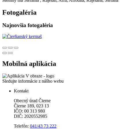
Meniny má
Štefánia
, Kajetán, Afra, Afrodita, Kajetána, Štefana
Fotogaléria
Najnovšia fotogaléria
Mobilná aplikácia
Sledujte informácie z nášho webu
Kontakt
Obecný úrad Čierne
Čierne 189, 023 13
IČO: 00 313 980
DIČ: 2020552985
Telefón:
041/43 73 222