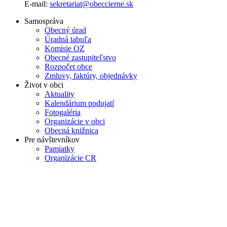
E-mail:
sekretariat@obeccierne.sk
Samospráva
Obecný úrad
Úradná tabuľa
Komisie OZ
Obecné zastupiteľstvo
Rozpočet obce
Zmluvy, faktúry, objednávky
Život v obci
Aktuality
Kalendárium podujatí
Fotogaléria
Organizácie v obci
Obecná knižnica
Pre návštevníkov
Pamiatky
Organizácie CR