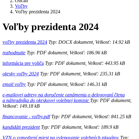
Občan
Voľby
Voľby prezidenta 2024
Voľby prezidenta 2024
voľby prezidenta 2024
Typ: DOCX dokument, Velkosť: 14.92 kB
rozhodnutie
Typ: PDF dokument, Velkosť: 186.96 kB
informácia pre voliča
Typ: PDF dokument, Velkosť: 443.95 kB
okrsky voľby 2024
Typ: PDF dokument, Velkosť: 235.31 kB
email voľby
Typ: PDF dokument, Velkosť: 146.31 kB
e-mailovej adresy na doručenie oznámenia o delegovaní člena
a náhradníka do okrskovej volebnej komisie
Typ: PDF dokument,
Velkosť: 149.18 kB
financovanie - voľby.pdf
Typ: PDF dokument, Velkosť: 841.25 kB
kandidáti prezident
Typ: PDF dokument, Velkosť: 189.9 kB
VZN o vymedzení miest na vylepovanie volebných plagátov
Typ: