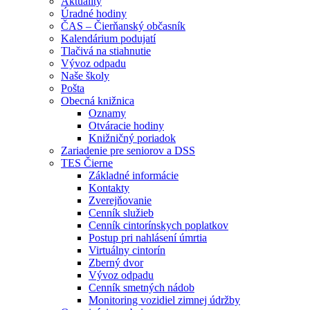
Aktuality
Úradné hodiny
ČAS – Čierňanský občasník
Kalendárium podujatí
Tlačivá na stiahnutie
Vývoz odpadu
Naše školy
Pošta
Obecná knižnica
Oznamy
Otváracie hodiny
Knižničný poriadok
Zariadenie pre seniorov a DSS
TES Čierne
Základné informácie
Kontakty
Zverejňovanie
Cenník služieb
Cenník cintorínskych poplatkov
Postup pri nahlásení úmrtia
Virtuálny cintorín
Zberný dvor
Vývoz odpadu
Cenník smetných nádob
Monitoring vozidiel zimnej údržby