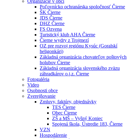
Organizácie v obci
Poľovnícko ochranárska spoločnosť Čierne
ŠK Čierne
JDS Čierne
DHZ Čierne
FS Ozvena
Turistický klub AHA Čierne
Čierne wydry z Trojmezí
OZ pre rozvoj regiónu Kysúc (Goralskí
heligonkári)
Základná organizácia chovateľov poštových
holubov Čierne
Základná organizácia slovenského zväzu
záhradkárov o.j.z. Čierne
Fotogaléria
Video
Osobnosti obce
Zverejňovanie
Zmluvy, faktúry, objednávky
TES Čierne
Obec Čierne
ZŠ a MŠ – Vyšný Koniec
Spojená škola, Ústredie 183, Čierne
VZN
Hospodárenie