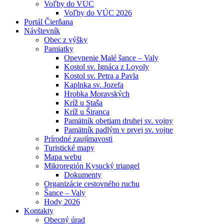
Voľby do VÚC
Voľby do VÚC 2026
Portál Čierňana
Návštevník
Obec z výšky
Pamiatky
Opevnenie Malé šance – Valy
Kostol sv. Ignáca z Loyoly
Kostol sv. Petra a Pavla
Kaplnka sv. Jozefa
Hrobka Moravských
Kríž u Staša
Kríž u Širanca
Pamätník obetiam druhej sv. vojny
Pamätník padlým v prvej sv. vojne
Prírodné zaujímavosti
Turistické mapy
Mapa webu
Mikroregión Kysucký triangel
Dokumenty
Organizácie cestovného ruchu
Šance – Valy
Hody 2026
Kontakty
Obecný úrad