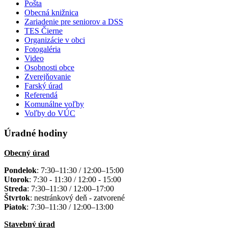
Pošta
Obecná knižnica
Zariadenie pre seniorov a DSS
TES Čierne
Organizácie v obci
Fotogaléria
Video
Osobnosti obce
Zverejňovanie
Farský úrad
Referendá
Komunálne voľby
Voľby do VÚC
Úradné hodiny
Obecný úrad
Pondelok
: 7:30–11:30 / 12:00–15:00
Utorok
: 7:30 - 11:30 / 12:00 - 15:00
Streda
: 7:30–11:30 / 12:00–17:00
Štvrtok
: nestránkový deň - zatvorené
Piatok
: 7:30–11:30 / 12:00–13:00
Stavebný úrad