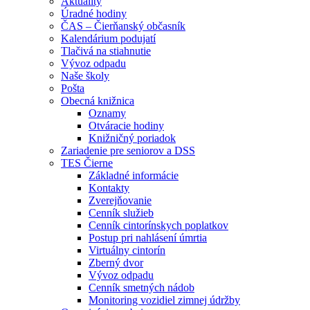
Aktuality
Úradné hodiny
ČAS – Čierňanský občasník
Kalendárium podujatí
Tlačivá na stiahnutie
Vývoz odpadu
Naše školy
Pošta
Obecná knižnica
Oznamy
Otváracie hodiny
Knižničný poriadok
Zariadenie pre seniorov a DSS
TES Čierne
Základné informácie
Kontakty
Zverejňovanie
Cenník služieb
Cenník cintorínskych poplatkov
Postup pri nahlásení úmrtia
Virtuálny cintorín
Zberný dvor
Vývoz odpadu
Cenník smetných nádob
Monitoring vozidiel zimnej údržby