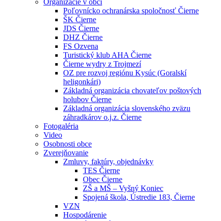
Organizácie v obci
Poľovnícko ochranárska spoločnosť Čierne
ŠK Čierne
JDS Čierne
DHZ Čierne
FS Ozvena
Turistický klub AHA Čierne
Čierne wydry z Trojmezí
OZ pre rozvoj regiónu Kysúc (Goralskí
heligonkári)
Základná organizácia chovateľov poštových
holubov Čierne
Základná organizácia slovenského zväzu
záhradkárov o.j.z. Čierne
Fotogaléria
Video
Osobnosti obce
Zverejňovanie
Zmluvy, faktúry, objednávky
TES Čierne
Obec Čierne
ZŠ a MŠ – Vyšný Koniec
Spojená škola, Ústredie 183, Čierne
VZN
Hospodárenie