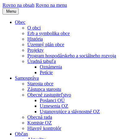
Rovno na obsah
Rovno na menu
Menu
Obec
O obci
Erb a symbolika obce
História
Územný plán obce
Projekty
Program hospodárskeho a sociálneho rozvoja
Úradná tabuľa
Oznámenia
Petície
Samospráva
Starosta obce
Zástupca starostu
Obecné zastupiteľstvo
Poslanci OÚ
Uznesenia OZ
Ustanovujúce a slávnostné OZ
Obecná rada
Komisie OZ
Hlavný kontrolór
Občan