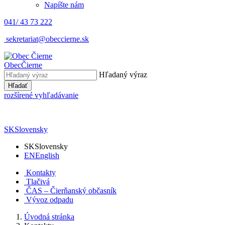
Napíšte nám
041/ 43 73 222
sekretariat@obeccierne.sk
Obec
Čierne
Hľadaný výraz
Hľadať
rozšírené vyhľadávanie
SK
Slovensky
SK
Slovensky
EN
English
Kontakty
Tlačivá
ČAS – Čierňanský občasník
Vývoz odpadu
Úvodná stránka