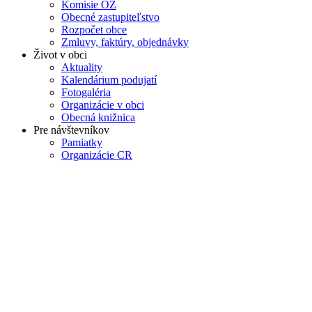
Komisie OZ
Obecné zastupiteľstvo
Rozpočet obce
Zmluvy, faktúry, objednávky
Život v obci
Aktuality
Kalendárium podujatí
Fotogaléria
Organizácie v obci
Obecná knižnica
Pre návštevníkov
Pamiatky
Organizácie CR