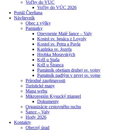
Voľby do VÚC
Voľby do VÚC 2026
Portál Čierňana
Návštevník
Obec z výšky
Pamiatky
Opevnenie Malé šance – Valy
Kostol sv. Ignáca z Loyoly
Kostol sv. Petra a Pavla
Kaplnka sv. Jozefa
Hrobka Moravských
Kríž u Staša
Kríž u Širanca
Pamätník obetiam druhej sv. vojny
Pamätník padlým v prvej sv. vojne
Prírodné zaujímavosti
Turistické mapy
Mapa webu
Mikroregión Kysucký triangel
Dokumenty
Organizácie cestovného ruchu
Šance – Valy
Hody 2026
Kontakty
Obecný úrad