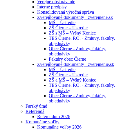
Verejné obstarávanie
Interné predpisy
Konsolidovaná výročná správa
Zverejňované dokumenty - zverejnene.sk
MŠ – Ústredie
ZŠ Čierne – Ústredie
ZŠ s MŠ – Vyšný Koniec
TES Čierne, P.O. - Zmluvy, faktúry,
objednávky
Obec Čierne - Zmluvy, faktúry,
objednávky
Faktúry obec Čierne
Zverejňované dokumenty - zverejnenie.sk
MŠ – Ústredie
ZŠ Čierne – Ústredie
ZŠ a MŠ – Vyšný Koniec
TES Čierne, P.O. - Zmluvy, faktúry,
objednávky
Obec Čierne - Zmluvy, faktúry,
objednávky
Farský úrad
Referendá
Referendum 2026
Komunálne voľby
Komunálne voľby 2026