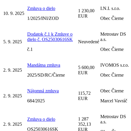
Zmluva o dielo
I.N.I. s.r.o.
1 230,00
10. 9. 2025
EUR
1/2025/INI/ZOD
Obec Čierne
Dodatok č.1 k Zmluve o
Metrostav DS
dielo č. OS25030616SK
a.s.
5. 9. 2025
Neuvedené
č.1
Obec Čierne
Mandátna zmluva
IVOMOS s.r.o.
5 600,00
2. 9. 2025
EUR
2025/SD/RC/Čierne
Obec Čierne
Nájomná zmluva
Obec Čierne
115,72
2. 9. 2025
EUR
684/2025
Marcel Vavráč
Metrostav DS
1 287
Zmluva o dielo
a.s.
2. 9. 2025
352,13
OS25030616SK
EUR