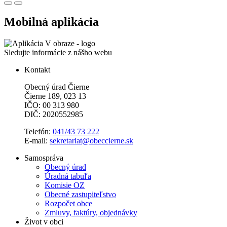
Mobilná aplikácia
Sledujte informácie z nášho webu
Kontakt
Obecný úrad Čierne
Čierne 189, 023 13
IČO: 00 313 980
DIČ: 2020552985
Telefón:
041/43 73 222
E-mail:
sekretariat@obeccierne.sk
Samospráva
Obecný úrad
Úradná tabuľa
Komisie OZ
Obecné zastupiteľstvo
Rozpočet obce
Zmluvy, faktúry, objednávky
Život v obci