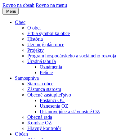
Rovno na obsah
Rovno na menu
Menu
Obec
O obci
Erb a symbolika obce
História
Územný plán obce
Projekty
Program hospodárskeho a sociálneho rozvoja
Úradná tabuľa
Oznámenia
Petície
Samospráva
Starosta obce
Zástupca starostu
Obecné zastupiteľstvo
Poslanci OÚ
Uznesenia OZ
Ustanovujúce a slávnostné OZ
Obecná rada
Komisie OZ
Hlavný kontrolór
Občan