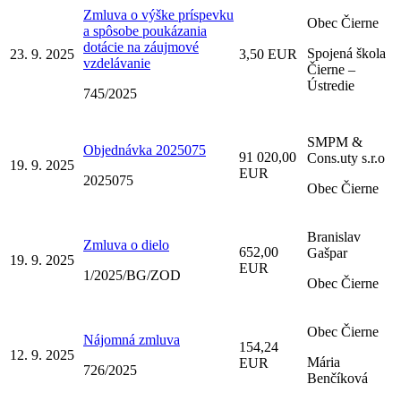
Zmluva o výške príspevku
Obec Čierne
a spôsobe poukázania
dotácie na záujmové
Spojená škola
23. 9. 2025
3,50 EUR
vzdelávanie
Čierne –
Ústredie
745/2025
SMPM &
Objednávka 2025075
91 020,00
Cons.uty s.r.o
19. 9. 2025
EUR
2025075
Obec Čierne
Branislav
Zmluva o dielo
652,00
Gašpar
19. 9. 2025
EUR
1/2025/BG/ZOD
Obec Čierne
Obec Čierne
Nájomná zmluva
154,24
12. 9. 2025
Mária
EUR
726/2025
Benčíková