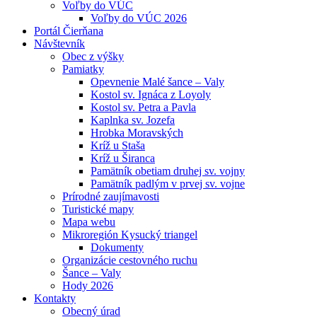
Voľby do VÚC
Voľby do VÚC 2026
Portál Čierňana
Návštevník
Obec z výšky
Pamiatky
Opevnenie Malé šance – Valy
Kostol sv. Ignáca z Loyoly
Kostol sv. Petra a Pavla
Kaplnka sv. Jozefa
Hrobka Moravských
Kríž u Staša
Kríž u Širanca
Pamätník obetiam druhej sv. vojny
Pamätník padlým v prvej sv. vojne
Prírodné zaujímavosti
Turistické mapy
Mapa webu
Mikroregión Kysucký triangel
Dokumenty
Organizácie cestovného ruchu
Šance – Valy
Hody 2026
Kontakty
Obecný úrad