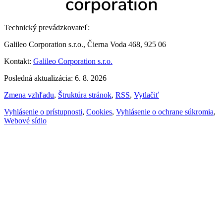
Technický prevádzkovateľ:
Galileo Corporation s.r.o., Čierna Voda 468, 925 06
Kontakt:
Galileo Corporation s.r.o.
Posledná aktualizácia: 6. 8. 2026
Zmena vzhľadu
,
Štruktúra stránok
,
RSS
,
Vytlačiť
Vyhlásenie o prístupnosti
,
Cookies
,
Vyhlásenie o ochrane súkromia
,
Webové sídlo