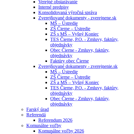
Verejné obstarávanie
Interné predpisy
Konsolidovaná výročná správa
Zverejňované dokumenty - zverejnene.sk
MŠ – Ústredie
ZŠ Čierne – Ústredie
ZŠ s MŠ – Vyšný Koniec
TES Čierne, P.O. - Zmluvy, faktúry,
objednávky
Obec Čierne - Zmluvy, faktúry,
objednávky
Faktúry obec Čierne
Zverejňované dokumenty - zverejnenie.sk
MŠ – Ústredie
ZŠ Čierne – Ústredie
ZŠ a MŠ – Vyšný Koniec
TES Čierne, P.O. - Zmluvy, faktúry,
objednávky
Obec Čierne - Zmluvy, faktúry,
objednávky
Farský úrad
Referendá
Referendum 2026
Komunálne voľby
Komunálne voľby 2026