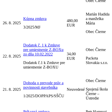
Obec Čierne
Marián Hadida
Kúpna zmluva
a manželka
480,00
26. 8. 2025
Mária
EUR
3/2025/MJ
Obec Čierne
Dodatok č. 1 k Zmluve
pre umiestnenie Z-BOXu
Obec Čierne
34,00
zo dňa 10.02.2022
22. 8. 2025
Packeta
EUR
Dodatok č.1 k Zmluve pre
Slovakia s.r.o.
umiestnenie Z-BOXU
Obec Čierne
Dohoda o prevode práv a
povinnosti stavebníka
Spojená škola
21. 8. 2025
Neuvedené
Čierne –
1/2025/DOPPAPS/SŠČU
Ústredie
Príkazná zmluva
Petr Hamrozi