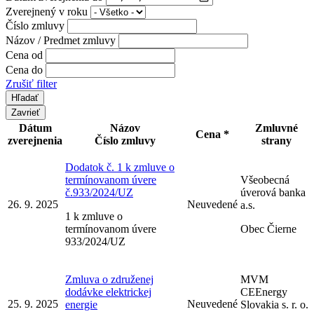
Zverejnený v roku
Číslo zmluvy
Názov / Predmet zmluvy
Cena od
Cena do
Zrušiť filter
Zavrieť
Dátum
Názov
Zmluvné
Cena *
zverejnenia
Číslo zmluvy
strany
Dodatok č. 1 k zmluve o
termínovanom úvere
Všeobecná
č.933/2024/UZ
úverová banka
26. 9. 2025
Neuvedené
a.s.
1 k zmluve o
termínovanom úvere
Obec Čierne
933/2024/UZ
Zmluva o združenej
MVM
dodávke elektrickej
CEEnergy
25. 9. 2025
Neuvedené
energie
Slovakia s. r. o.