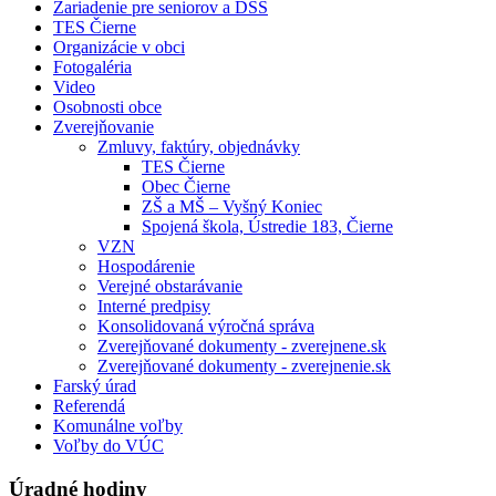
Zariadenie pre seniorov a DSS
TES Čierne
Organizácie v obci
Fotogaléria
Video
Osobnosti obce
Zverejňovanie
Zmluvy, faktúry, objednávky
TES Čierne
Obec Čierne
ZŠ a MŠ – Vyšný Koniec
Spojená škola, Ústredie 183, Čierne
VZN
Hospodárenie
Verejné obstarávanie
Interné predpisy
Konsolidovaná výročná správa
Zverejňované dokumenty - zverejnene.sk
Zverejňované dokumenty - zverejnenie.sk
Farský úrad
Referendá
Komunálne voľby
Voľby do VÚC
Úradné hodiny