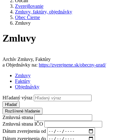
Občan
Zverejňovanie
Zmluvy, faktúry, objednávky
Obec Čierne
Zmluvy
Zmluvy
Archív Zmluvy, Faktúry
a Objednávky na:
https://zverejnene.sk/obecny-urad/
Zmluvy
Faktúry
Objednávky
Hľadaný výraz
Hľadať
Rozšírené hľadanie
Zmluvná strana
Zmluvná strana IČO
Dátum zverejnenia od
Dátum zverejnenia do