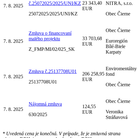
23 343,40
č.25072025/2025/UNI/KZ
NITRA, s.r.o.
7. 8. 2025
EUR
25072025/2025/UNI/KZ
Obec Čierne
Obec Čierne
Zmluva o financovaní
33 703,68
malého projektu
Euroregión
7. 8. 2025
EUR
Bílé-Biele
Z_FMP/MI/02/025_SK
Karpaty
Enviromentálny
Zmluva č.25137708U01
206 258,95
fond
7. 8. 2025
EUR
25137708U01
Obec Čierne
Obec Čierne
Nájomná zmluva
124,55
7. 8. 2025
Veronika
EUR
630/2025
Stráňavová
* Uvedená cena je konečná. V prípade, že je zmluvná strana