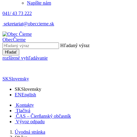
Napíšte nám
041/ 43 73 222
sekretariat@obeccierne.sk
Obec
Čierne
Hľadaný výraz
Hľadať
rozšírené vyhľadávanie
SK
Slovensky
SK
Slovensky
EN
English
Kontakty
Tlačivá
ČAS – Čierňanský občasník
Vývoz odpadu
Úvodná stránka