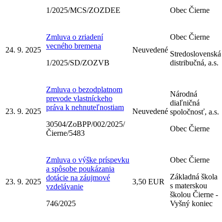
1/2025/MCS/ZOZDEE
Obec Čierne
Zmluva o zriadení
Obec Čierne
vecného bremena
24. 9. 2025
Neuvedené
Stredoslovenská
1/2025/SD/ZOZVB
distribučná, a.s.
Zmluva o bezodplatnom
Národná
prevode vlastníckeho
diaľničná
práva k nehnuteľnostiam
23. 9. 2025
Neuvedené
spoločnosť, a.s.
30504/ZoBPP/002/2025/
Obec Čierne
Čierne/5483
Zmluva o výške príspevku
Obec Čierne
a spôsobe poukázania
Základná škola
dotácie na záujmové
23. 9. 2025
3,50 EUR
s materskou
vzdelávanie
školou Čierne -
746/2025
Vyšný koniec