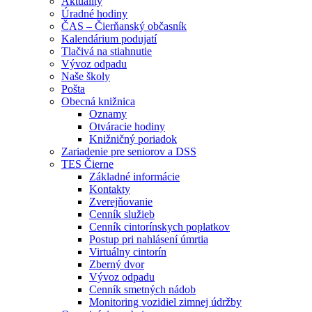
Aktuality
Úradné hodiny
ČAS – Čierňanský občasník
Kalendárium podujatí
Tlačivá na stiahnutie
Vývoz odpadu
Naše školy
Pošta
Obecná knižnica
Oznamy
Otváracie hodiny
Knižničný poriadok
Zariadenie pre seniorov a DSS
TES Čierne
Základné informácie
Kontakty
Zverejňovanie
Cenník služieb
Cenník cintorínskych poplatkov
Postup pri nahlásení úmrtia
Virtuálny cintorín
Zberný dvor
Vývoz odpadu
Cenník smetných nádob
Monitoring vozidiel zimnej údržby