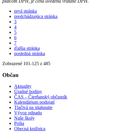
platcom DPH, je cena uvedená vrátane DPH.
prvá stránka
predchádzajúca stránka
3
4
5
6
7
ďalšia stránka
posledná stránka
Zobrazené
101
-
125
z 485
Občan
Aktuality
Úradné hodiny
ČAS – Čierňanský občasník
Kalendárium podujatí
Tlačivá na stiahnutie
Vývoz odpadu
Naše školy
Pošta
Obecná knižnica