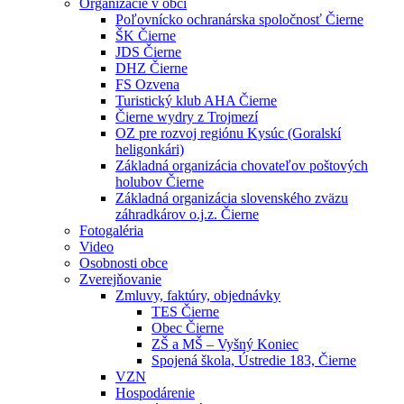
Organizácie v obci
Poľovnícko ochranárska spoločnosť Čierne
ŠK Čierne
JDS Čierne
DHZ Čierne
FS Ozvena
Turistický klub AHA Čierne
Čierne wydry z Trojmezí
OZ pre rozvoj regiónu Kysúc (Goralskí
heligonkári)
Základná organizácia chovateľov poštových
holubov Čierne
Základná organizácia slovenského zväzu
záhradkárov o.j.z. Čierne
Fotogaléria
Video
Osobnosti obce
Zverejňovanie
Zmluvy, faktúry, objednávky
TES Čierne
Obec Čierne
ZŠ a MŠ – Vyšný Koniec
Spojená škola, Ústredie 183, Čierne
VZN
Hospodárenie