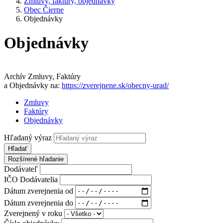
Zmluvy, faktúry, objednávky
Obec Čierne
Objednávky
Objednávky
Archív Zmluvy, Faktúry
a Objednávky na:
https://zverejnene.sk/obecny-urad/
Zmluvy
Faktúry
Objednávky
Hľadaný výraz
Hľadať
Rozšírené hľadanie
Dodávateľ
IČO Dodávatelia
Dátum zverejnenia od
Dátum zverejnenia do
Zverejnený v roku