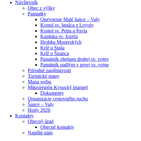
Návštevník
Obec z výšky
Pamiatky
Opevnenie Malé šance – Valy
Kostol sv. Ignáca z Loyoly
Kostol sv. Petra a Pavla
Kaplnka sv. Jozefa
Hrobka Moravských
Kríž u Staša
Kríž u Širanca
Pamätník obetiam druhej sv. vojny
Pamätník padlým v prvej sv. vojne
Prírodné zaujímavosti
Turistické mapy
Mapa webu
Mikroregión Kysucký triangel
Dokumenty
Organizácie cestovného ruchu
Šance – Valy
Hody 2026
Kontakty
Obecný úrad
Obecné kontakty
Napíšte nám