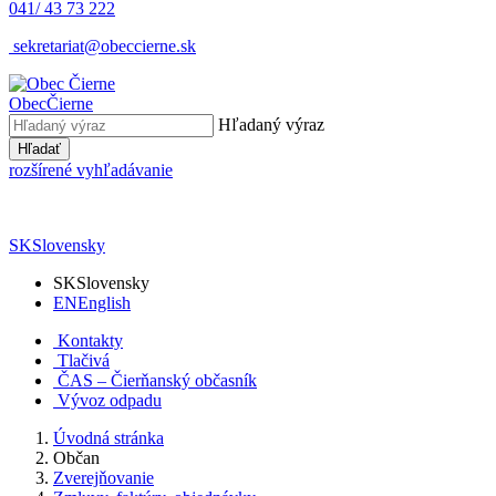
041/ 43 73 222
sekretariat@obeccierne.sk
Obec
Čierne
Hľadaný výraz
Hľadať
rozšírené vyhľadávanie
SK
Slovensky
SK
Slovensky
EN
English
Kontakty
Tlačivá
ČAS – Čierňanský občasník
Vývoz odpadu
Úvodná stránka
Občan
Zverejňovanie