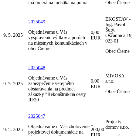
iná funerálna turistika na pohra
Obec Čierne
EKOSTAV -
2025049
Ing. Pavol
Šutý,
Objednávame u Vás
0,00
9. 5. 2025
Oščadnica 19,
vyspravenie výtlkov a porúch
EUR
023 01
na miestnych komunikáciach v
obci Čierne
Obec Čierne
2025048
MIVOSA
Objednávame u Vás
0,00
s.r.o.
zabezpečenie verejného
9. 5. 2025
EUR
obstarávania na predmet
Obec Čierne
zákazky "Rekonštrukcia cesty
III/20
2025047
Projekty
1
Objednávame u Vás zhotovenie
domov s.r.o.
9. 5. 2025
200,00
projektovej dokumentácie na
EUR