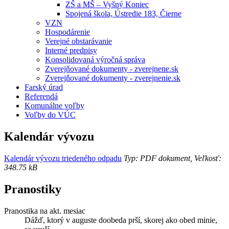
ZŠ a MŠ – Vyšný Koniec
Spojená škola, Ústredie 183, Čierne
VZN
Hospodárenie
Verejné obstarávanie
Interné predpisy
Konsolidovaná výročná správa
Zverejňované dokumenty - zverejnene.sk
Zverejňované dokumenty - zverejnenie.sk
Farský úrad
Referendá
Komunálne voľby
Voľby do VÚC
Kalendár vývozu
Kalendár vývozu triedeného odpadu
Typ: PDF dokument, Veľkosť:
348.75 kB
Pranostiky
Pranostika na akt. mesiac
Dážď, ktorý v auguste doobeda prší, skorej ako obed minie,