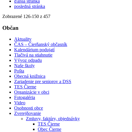
ďalšia stránka
posledná stránka
Zobrazené
126
-
150
z 457
Občan
Aktuality
ČAS – Čierňanský občasník
Kalendárium podujatí
Tlačivá na stiahnutie
Vývoz odpadu
Naše školy
Pošta
Obecná knižnica
Zariadenie pre seniorov a DSS
TES Čierne
Organizácie v obci
Fotogaléria
Video
Osobnosti obce
Zverejňovanie
Zmluvy, faktúry, objednávky
TES Čierne
Obec Čierne