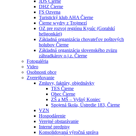
JDS Čierne
DHZ Čierne
FS Ozvena
Turistický klub AHA Čierne
Čierne wydry z Trojmezí
OZ pre rozvoj regiónu Kysúc (Goralskí
heligonkári)
Základná organizácia chovateľov poštových
holubov Čierne
Základná organizácia slovenského zväzu
záhradkárov o.j.z. Čierne
Fotogaléria
Video
Osobnosti obce
Zverejňovanie
Zmluvy, faktúry, objednávky
TES Čierne
Obec Čierne
ZŠ a MŠ – Vyšný Koniec
Spojená škola, Ústredie 183, Čierne
VZN
Hospodárenie
Verejné obstarávanie
Interné predpisy
Konsolidovaná výročná správa