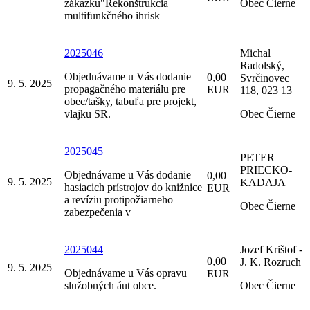
zákazku"Rekonštrukcia
Obec Čierne
multifunkčného ihrisk
2025046
Michal
Radolský,
Objednávame u Vás dodanie
0,00
Svrčinovec
9. 5. 2025
propagačného materiálu pre
EUR
118, 023 13
obec/tašky, tabuľa pre projekt,
vlajku SR.
Obec Čierne
2025045
PETER
PRIECKO-
Objednávame u Vás dodanie
0,00
9. 5. 2025
KADAJA
hasiacich prístrojov do knižnice
EUR
a revíziu protipožiarneho
Obec Čierne
zabezpečenia v
2025044
Jozef Krištof -
0,00
J. K. Rozruch
9. 5. 2025
Objednávame u Vás opravu
EUR
služobných áut obce.
Obec Čierne