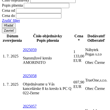
Číslo objednávky
Popis plnenia
Cena od
Cena do
Zrušiť filter
Zavrieť
Dátum
Číslo objednávky
Cena
Dodávateľ
zverejnenia
Popis plnenia
*
Odberateľ
2025059
Nábytek
1
Pegas s.r.o
1. 7. 2025
133,00
Staroružové kreslo
EUR
AMORINITO
Obec Čierne
2025058
TrueOne,s.r.o.
697,90
Objednávame u Vás
1. 7. 2025
EUR
kancelárske 8 ks kreslo k PC Q
Obec Čierne
022-čierne
2025057