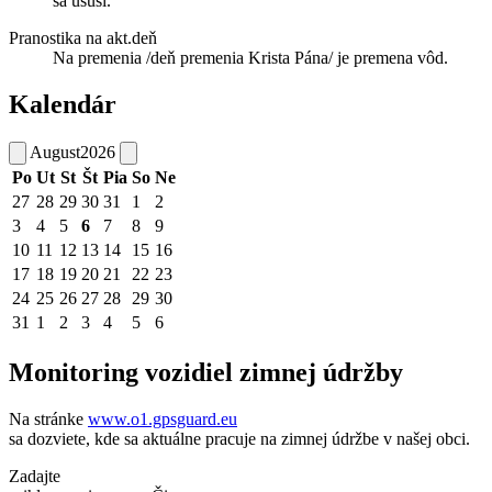
sa usuší.
Pranostika na akt.deň
Na premenia /deň premenia Krista Pána/ je premena vôd.
Kalendár
August
2026
Po
Ut
St
Št
Pia
So
Ne
27
28
29
30
31
1
2
3
4
5
6
7
8
9
10
11
12
13
14
15
16
17
18
19
20
21
22
23
24
25
26
27
28
29
30
31
1
2
3
4
5
6
Monitoring vozidiel zimnej údržby
Na stránke
www.o1.gpsguard.eu
sa dozviete, kde sa aktuálne pracuje na zimnej údržbe v našej obci.
Zadajte