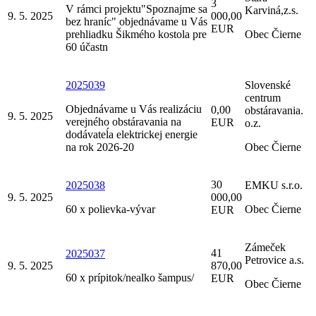
3
V rámci projektu"Spoznajme sa
Karviná,z.s.
9. 5. 2025
000,00
bez hraníc" objednávame u Vás
EUR
prehliadku Šikmého kostola pre
Obec Čierne
60 účastn
2025039
Slovenské
centrum
Objednávame u Vás realizáciu
0,00
obstáravania.
9. 5. 2025
verejného obstáravania na
EUR
o.z.
dodávateĺa elektrickej energie
na rok 2026-20
Obec Čierne
30
2025038
EMKU s.r.o.
9. 5. 2025
000,00
60 x polievka-vývar
Obec Čierne
EUR
Zámeček
41
2025037
Petrovice a.s.
9. 5. 2025
870,00
60 x prípitok/nealko šampus/
EUR
Obec Čierne