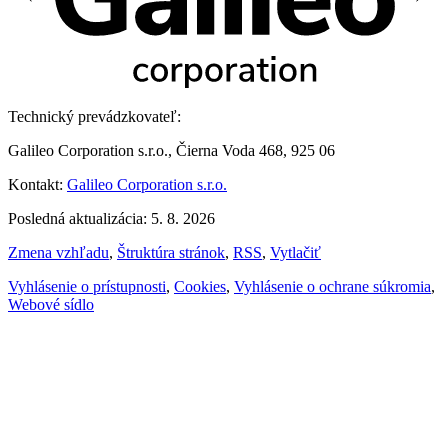
Technický prevádzkovateľ:
Galileo Corporation s.r.o., Čierna Voda 468, 925 06
Kontakt:
Galileo Corporation s.r.o.
Posledná aktualizácia: 5. 8. 2026
Zmena vzhľadu
,
Štruktúra stránok
,
RSS
,
Vytlačiť
Vyhlásenie o prístupnosti
,
Cookies
,
Vyhlásenie o ochrane súkromia
,
Webové sídlo