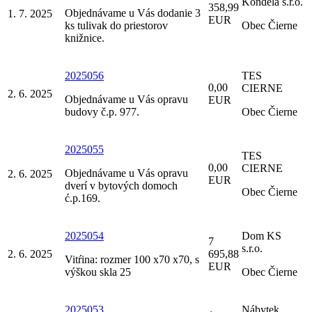
Kondela s.r.o.
358,99
Objednávame u Vás dodanie 3
1. 7. 2025
EUR
ks tulivak do priestorov
Obec Čierne
knižnice.
2025056
TES
0,00
CIERNE
2. 6. 2025
Objednávame u Vás opravu
EUR
budovy č.p. 977.
Obec Čierne
2025055
TES
0,00
CIERNE
Objednávame u Vás opravu
2. 6. 2025
EUR
dverí v bytových domoch
Obec Čierne
ć.p.169.
2025054
Dom KS
7
s.r.o.
2. 6. 2025
695,88
Vitŕina: rozmer 100 x70 x70, s
EUR
výškou skla 25
Obec Čierne
2025053
Nábytek