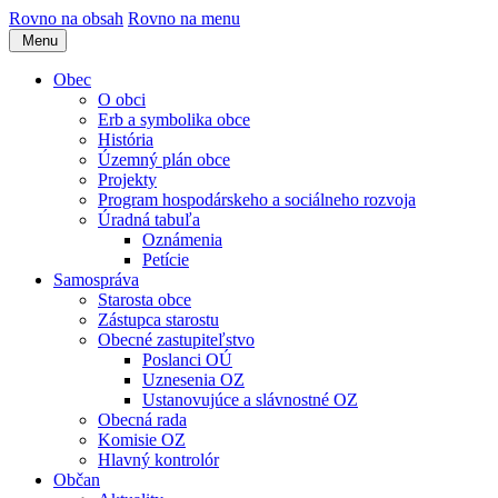
Rovno na obsah
Rovno na menu
Menu
Obec
O obci
Erb a symbolika obce
História
Územný plán obce
Projekty
Program hospodárskeho a sociálneho rozvoja
Úradná tabuľa
Oznámenia
Petície
Samospráva
Starosta obce
Zástupca starostu
Obecné zastupiteľstvo
Poslanci OÚ
Uznesenia OZ
Ustanovujúce a slávnostné OZ
Obecná rada
Komisie OZ
Hlavný kontrolór
Občan