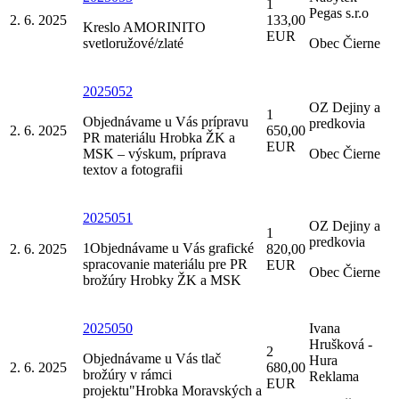
1
Pegas s.r.o
2. 6. 2025
133,00
Kreslo AMORINITO
EUR
svetloružové/zlaté
Obec Čierne
2025052
OZ Dejiny a
1
Objednávame u Vás prípravu
predkovia
2. 6. 2025
650,00
PR materiálu Hrobka ŽK a
EUR
MSK – výskum, príprava
Obec Čierne
textov a fotografii
2025051
OZ Dejiny a
1
predkovia
1Objednávame u Vás grafické
2. 6. 2025
820,00
spracovanie materiálu pre PR
EUR
Obec Čierne
brožúry Hrobky ŽK a MSK
2025050
Ivana
Hrušková -
2
Objednávame u Vás tlač
Hura
2. 6. 2025
680,00
brožúry v rámci
Reklama
EUR
projektu"Hrobka Moravských a