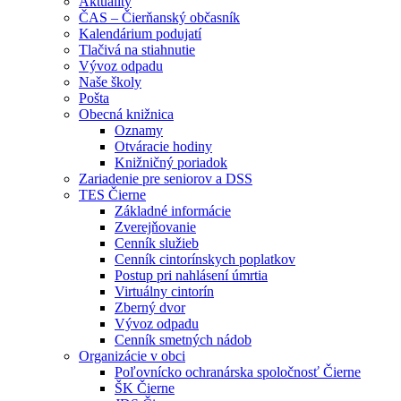
Aktuality
ČAS – Čierňanský občasník
Kalendárium podujatí
Tlačivá na stiahnutie
Vývoz odpadu
Naše školy
Pošta
Obecná knižnica
Oznamy
Otváracie hodiny
Knižničný poriadok
Zariadenie pre seniorov a DSS
TES Čierne
Základné informácie
Zverejňovanie
Cenník služieb
Cenník cintorínskych poplatkov
Postup pri nahlásení úmrtia
Virtuálny cintorín
Zberný dvor
Vývoz odpadu
Cenník smetných nádob
Organizácie v obci
Poľovnícko ochranárska spoločnosť Čierne
ŠK Čierne