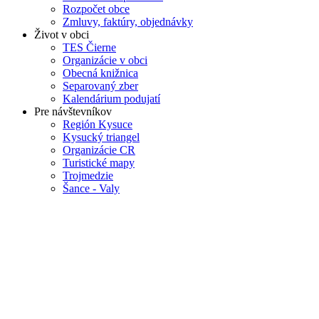
Rozpočet obce
Zmluvy, faktúry, objednávky
Život v obci
TES Čierne
Organizácie v obci
Obecná knižnica
Separovaný zber
Kalendárium podujatí
Pre návštevníkov
Región Kysuce
Kysucký triangel
Organizácie CR
Turistické mapy
Trojmedzie
Šance - Valy