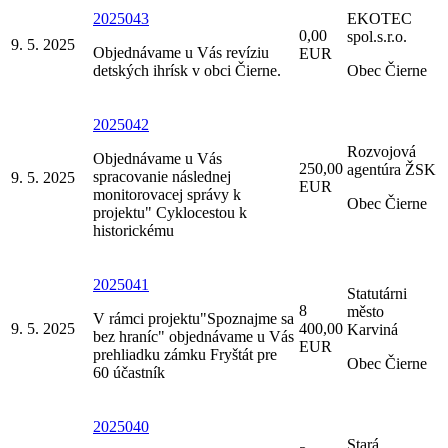
2025043
EKOTEC
0,00
spol.s.r.o.
9. 5. 2025
Objednávame u Vás revíziu
EUR
detských ihrísk v obci Čierne.
Obec Čierne
2025042
Rozvojová
Objednávame u Vás
250,00
agentúra ŽSK
spracovanie následnej
9. 5. 2025
EUR
monitorovacej správy k
Obec Čierne
projektu" Cyklocestou k
historickému
2025041
Statutárni
8
město
V rámci projektu"Spoznajme sa
9. 5. 2025
400,00
Karviná
bez hraníc" objednávame u Vás
EUR
prehliadku zámku Fryštát pre
Obec Čierne
60 účastník
2025040
Stará