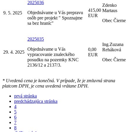
2025036
Zdenko
415,00
Martaus
Objednávame u Vás prepravu
9. 5. 2025
EUR
osôb pre projekt " Spoznajme
Obec Čierne
sa bez hraníc"
2025035
Ing.Zuzana
Objednávame u Vás
0,00
Reháková
29. 4. 2025
vypracovanie znaleckého
EUR
posudku na pozemky KNC
Obec Čierne
2136/12 a 2137/3.
* Uvedená cena je konečná. V prípade, že je zmluvná strana
platcom DPH, je cena uvedená vrátane DPH.
prvá stránka
predchádzajúca stránka
4
5
6
7
8