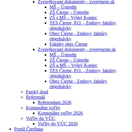
Zverejňované dokumenty - zverejnene.sk
MŠ – Ústredie
ZŠ Čierne – Ústredie
ZŠ s MŠ – Vyšný Koniec
TES Čierne, P.O. - Zmluvy, faktúry,
objednávky
Obec Čierne - Zmluvy, faktúry,
objednávky
Faktúry obec Čierne
Zverejňované dokumenty - zverejnenie.sk
MŠ – Ústredie
ZŠ Čierne – Ústredie
ZŠ a MŠ – Vyšný Koniec
TES Čierne, P.O. - Zmluvy, faktúry,
objednávky
Obec Čierne - Zmluvy, faktúry,
objednávky
Farský úrad
Referendá
Referendum 2026
Komunálne voľby
Komunálne voľby 2026
Voľby do VÚC
Voľby do VÚC 2026
Portál Čierňana