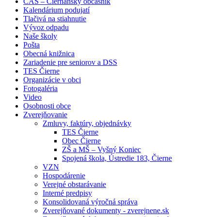
ČAS – Čierňanský občasník
Kalendárium podujatí
Tlačivá na stiahnutie
Vývoz odpadu
Naše školy
Pošta
Obecná knižnica
Zariadenie pre seniorov a DSS
TES Čierne
Organizácie v obci
Fotogaléria
Video
Osobnosti obce
Zverejňovanie
Zmluvy, faktúry, objednávky
TES Čierne
Obec Čierne
ZŠ a MŠ – Vyšný Koniec
Spojená škola, Ústredie 183, Čierne
VZN
Hospodárenie
Verejné obstarávanie
Interné predpisy
Konsolidovaná výročná správa
Zverejňované dokumenty - zverejnene.sk