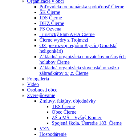
Organizácie v obci
Poľovnícko ochranárska spoločnosť Čierne
ŠK Čierne
JDS Čierne
DHZ Čierne
FS Ozvena
Turistický klub AHA Čierne
Čierne wydry z Trojmezí
OZ pre rozvoj regiónu Kysúc (Goralskí
heligonkári)
Základná organizácia chovateľov poštových
holubov Čierne
Základná organizácia slovenského zväzu
záhradkárov o.j.z. Čierne
Fotogaléria
Video
Osobnosti obce
Zverejňovanie
Zmluvy, faktúry, objednávky
TES Čierne
Obec Čierne
ZŠ a MŠ – Vyšný Koniec
Spojená škola, Ústredie 183, Čierne
VZN
Hospodárenie