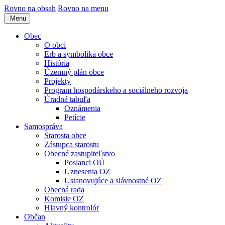
Rovno na obsah
Rovno na menu
Menu
Obec
O obci
Erb a symbolika obce
História
Územný plán obce
Projekty
Program hospodárskeho a sociálneho rozvoja
Úradná tabuľa
Oznámenia
Petície
Samospráva
Starosta obce
Zástupca starostu
Obecné zastupiteľstvo
Poslanci OÚ
Uznesenia OZ
Ustanovujúce a slávnostné OZ
Obecná rada
Komisie OZ
Hlavný kontrolór
Občan