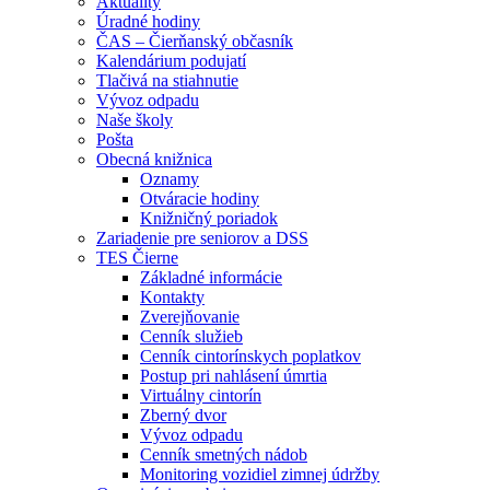
Aktuality
Úradné hodiny
ČAS – Čierňanský občasník
Kalendárium podujatí
Tlačivá na stiahnutie
Vývoz odpadu
Naše školy
Pošta
Obecná knižnica
Oznamy
Otváracie hodiny
Knižničný poriadok
Zariadenie pre seniorov a DSS
TES Čierne
Základné informácie
Kontakty
Zverejňovanie
Cenník služieb
Cenník cintorínskych poplatkov
Postup pri nahlásení úmrtia
Virtuálny cintorín
Zberný dvor
Vývoz odpadu
Cenník smetných nádob
Monitoring vozidiel zimnej údržby