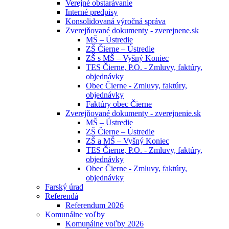
Verejné obstarávanie
Interné predpisy
Konsolidovaná výročná správa
Zverejňované dokumenty - zverejnene.sk
MŠ – Ústredie
ZŠ Čierne – Ústredie
ZŠ s MŠ – Vyšný Koniec
TES Čierne, P.O. - Zmluvy, faktúry,
objednávky
Obec Čierne - Zmluvy, faktúry,
objednávky
Faktúry obec Čierne
Zverejňované dokumenty - zverejnenie.sk
MŠ – Ústredie
ZŠ Čierne – Ústredie
ZŠ a MŠ – Vyšný Koniec
TES Čierne, P.O. - Zmluvy, faktúry,
objednávky
Obec Čierne - Zmluvy, faktúry,
objednávky
Farský úrad
Referendá
Referendum 2026
Komunálne voľby
Komunálne voľby 2026