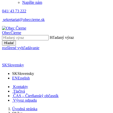
Napíšte nám
041/ 43 73 222
sekretariat@obeccierne.sk
Obec
Čierne
Hľadaný výraz
Hľadať
rozšírené vyhľadávanie
SK
Slovensky
SK
Slovensky
EN
English
Kontakty
Tlačivá
ČAS – Čierňanský občasník
Vývoz odpadu
Úvodná stránka