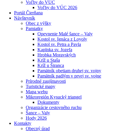
Voľby do VÚC
Voľby do VÚC 2026
Portál Čierňana
Návštevník
Obec z výšky
Pamiatky
Opevnenie Malé šance – Valy
Kostol sv. Ignáca z Loyoly
Kostol sv. Petra a Pavla
Kaplnka sv. Jozefa
Hrobka Moravských
Kríž u Staša
Kríž u Širanca
Pamätník obetiam druhej sv. vojny
Pamätník padlým v prvej sv. vojne
Prírodné zaujímavosti
Turistické mapy
Mapa webu
Mikroregión Kysucký triangel
Dokumenty
Organizácie cestovného ruchu
Šance – Valy
Hody 2026
Kontakty
Obecný úrad