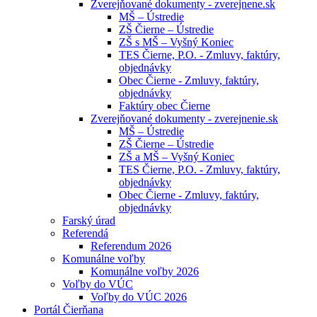
Zverejňované dokumenty - zverejnene.sk
MŠ – Ústredie
ZŠ Čierne – Ústredie
ZŠ s MŠ – Vyšný Koniec
TES Čierne, P.O. - Zmluvy, faktúry,
objednávky
Obec Čierne - Zmluvy, faktúry,
objednávky
Faktúry obec Čierne
Zverejňované dokumenty - zverejnenie.sk
MŠ – Ústredie
ZŠ Čierne – Ústredie
ZŠ a MŠ – Vyšný Koniec
TES Čierne, P.O. - Zmluvy, faktúry,
objednávky
Obec Čierne - Zmluvy, faktúry,
objednávky
Farský úrad
Referendá
Referendum 2026
Komunálne voľby
Komunálne voľby 2026
Voľby do VÚC
Voľby do VÚC 2026
Portál Čierňana