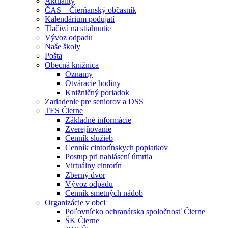
Aktuality
ČAS – Čierňanský občasník
Kalendárium podujatí
Tlačivá na stiahnutie
Vývoz odpadu
Naše školy
Pošta
Obecná knižnica
Oznamy
Otváracie hodiny
Knižničný poriadok
Zariadenie pre seniorov a DSS
TES Čierne
Základné informácie
Zverejňovanie
Cenník služieb
Cenník cintorínskych poplatkov
Postup pri nahlásení úmrtia
Virtuálny cintorín
Zberný dvor
Vývoz odpadu
Cenník smetných nádob
Organizácie v obci
Poľovnícko ochranárska spoločnosť Čierne
ŠK Čierne