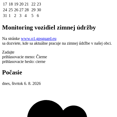
17
18
19
20
21
22
23
24
25
26
27
28
29
30
31
1
2
3
4
5
6
Monitoring vozidiel zimnej údržby
Na stránke
www.o1.gpsguard.eu
sa dozviete, kde sa aktuálne pracuje na zimnej údržbe v našej obci.
Zadajte
prihlasovacie meno: Čierne
prihlasovacie heslo: cierne
Počasie
dnes, štvrtok 6. 8. 2026