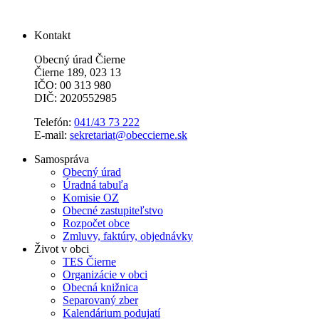
Kontakt
Obecný úrad Čierne
Čierne 189, 023 13
IČO: 00 313 980
DIČ: 2020552985
Telefón:
041/43 73 222
E-mail:
sekretariat@obeccierne.sk
Samospráva
Obecný úrad
Úradná tabuľa
Komisie OZ
Obecné zastupiteľstvo
Rozpočet obce
Zmluvy, faktúry, objednávky
Život v obci
TES Čierne
Organizácie v obci
Obecná knižnica
Separovaný zber
Kalendárium podujatí