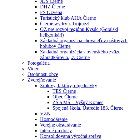
JDS Čierne
DHZ Čierne
FS Ozvena
Turistický klub AHA Čierne
Čierne wydry z Trojmezí
OZ pre rozvoj regiónu Kysúc (Goralskí
heligonkári)
Základná organizácia chovateľov poštových
holubov Čierne
Základná organizácia slovenského zväzu
záhradkárov o.j.z. Čierne
Fotogaléria
Video
Osobnosti obce
Zverejňovanie
Zmluvy, faktúry, objednávky
TES Čierne
Obec Čierne
ZŠ a MŠ – Vyšný Koniec
Spojená škola, Ústredie 183, Čierne
VZN
Hospodárenie
Verejné obstarávanie
Interné predpisy
Konsolidovaná výročná správa