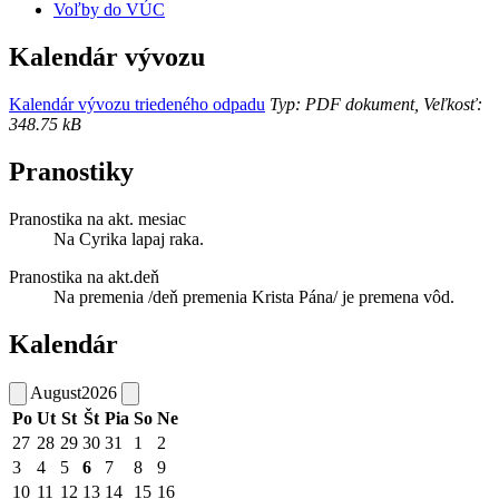
Voľby do VÚC
Kalendár vývozu
Kalendár vývozu triedeného odpadu
Typ: PDF dokument, Veľkosť:
348.75 kB
Pranostiky
Pranostika na akt. mesiac
Na Cyrika lapaj raka.
Pranostika na akt.deň
Na premenia /deň premenia Krista Pána/ je premena vôd.
Kalendár
August
2026
Po
Ut
St
Št
Pia
So
Ne
27
28
29
30
31
1
2
3
4
5
6
7
8
9
10
11
12
13
14
15
16