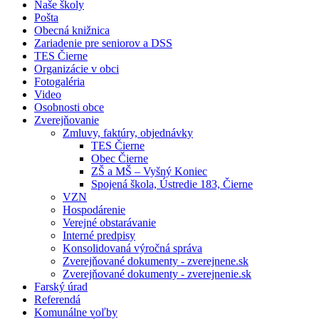
Naše školy
Pošta
Obecná knižnica
Zariadenie pre seniorov a DSS
TES Čierne
Organizácie v obci
Fotogaléria
Video
Osobnosti obce
Zverejňovanie
Zmluvy, faktúry, objednávky
TES Čierne
Obec Čierne
ZŠ a MŠ – Vyšný Koniec
Spojená škola, Ústredie 183, Čierne
VZN
Hospodárenie
Verejné obstarávanie
Interné predpisy
Konsolidovaná výročná správa
Zverejňované dokumenty - zverejnene.sk
Zverejňované dokumenty - zverejnenie.sk
Farský úrad
Referendá
Komunálne voľby