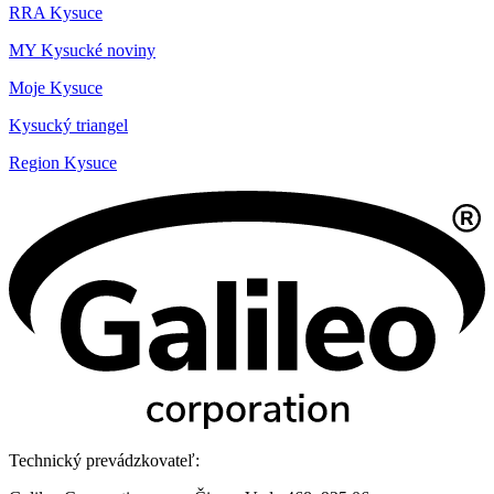
RRA Kysuce
MY Kysucké noviny
Moje Kysuce
Kysucký triangel
Region Kysuce
Technický prevádzkovateľ: