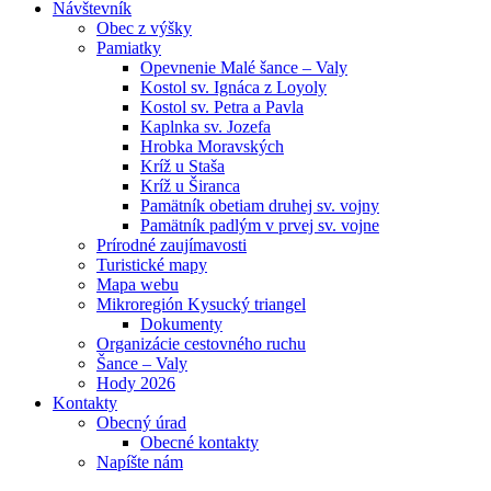
Návštevník
Obec z výšky
Pamiatky
Opevnenie Malé šance – Valy
Kostol sv. Ignáca z Loyoly
Kostol sv. Petra a Pavla
Kaplnka sv. Jozefa
Hrobka Moravských
Kríž u Staša
Kríž u Širanca
Pamätník obetiam druhej sv. vojny
Pamätník padlým v prvej sv. vojne
Prírodné zaujímavosti
Turistické mapy
Mapa webu
Mikroregión Kysucký triangel
Dokumenty
Organizácie cestovného ruchu
Šance – Valy
Hody 2026
Kontakty
Obecný úrad
Obecné kontakty
Napíšte nám