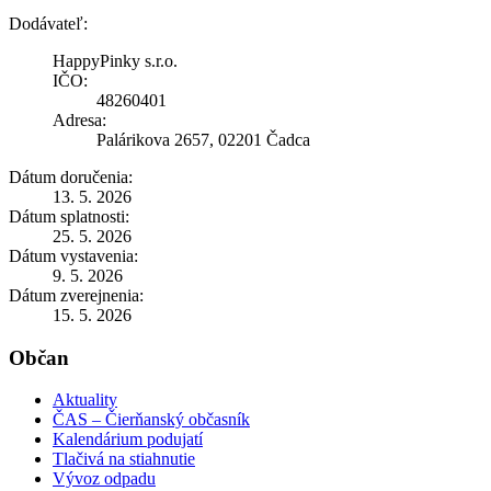
Dodávateľ:
HappyPinky s.r.o.
IČO:
48260401
Adresa:
Palárikova 2657, 02201 Čadca
Dátum doručenia:
13. 5. 2026
Dátum splatnosti:
25. 5. 2026
Dátum vystavenia:
9. 5. 2026
Dátum zverejnenia:
15. 5. 2026
Občan
Aktuality
ČAS – Čierňanský občasník
Kalendárium podujatí
Tlačivá na stiahnutie
Vývoz odpadu