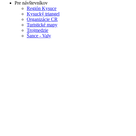
Pre návštevníkov
Región Kysuce
Kysucký triangel
Organizácie CR
Turistické mapy
Trojmedzie
Šance - Valy