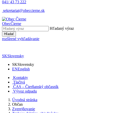
041/ 43 73 222
sekretariat@obeccierne.sk
Obec
Čierne
Hľadaný výraz
Hľadať
rozšírené vyhľadávanie
SK
Slovensky
SK
Slovensky
EN
English
Kontakty
Tlačivá
ČAS – Čierňanský občasník
Vývoz odpadu
Úvodná stránka
Občan
Zverejňovanie