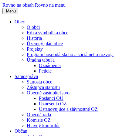
Rovno na obsah
Rovno na menu
Menu
Obec
O obci
Erb a symbolika obce
História
Územný plán obce
Projekty
Program hospodárskeho a sociálneho rozvoja
Úradná tabuľa
Oznámenia
Petície
Samospráva
Starosta obce
Zástupca starostu
Obecné zastupiteľstvo
Poslanci OÚ
Uznesenia OZ
Ustanovujúce a slávnostné OZ
Obecná rada
Komisie OZ
Hlavný kontrolór
Občan