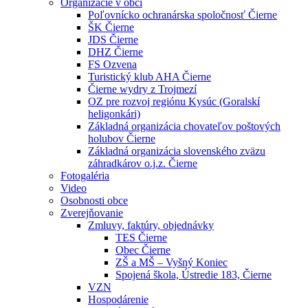
Organizácie v obci
Poľovnícko ochranárska spoločnosť Čierne
ŠK Čierne
JDS Čierne
DHZ Čierne
FS Ozvena
Turistický klub AHA Čierne
Čierne wydry z Trojmezí
OZ pre rozvoj regiónu Kysúc (Goralskí
heligonkári)
Základná organizácia chovateľov poštových
holubov Čierne
Základná organizácia slovenského zväzu
záhradkárov o.j.z. Čierne
Fotogaléria
Video
Osobnosti obce
Zverejňovanie
Zmluvy, faktúry, objednávky
TES Čierne
Obec Čierne
ZŠ a MŠ – Vyšný Koniec
Spojená škola, Ústredie 183, Čierne
VZN
Hospodárenie