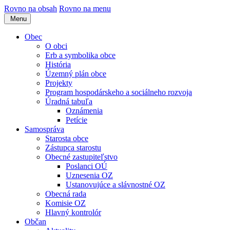
Rovno na obsah
Rovno na menu
Menu
Obec
O obci
Erb a symbolika obce
História
Územný plán obce
Projekty
Program hospodárskeho a sociálneho rozvoja
Úradná tabuľa
Oznámenia
Petície
Samospráva
Starosta obce
Zástupca starostu
Obecné zastupiteľstvo
Poslanci OÚ
Uznesenia OZ
Ustanovujúce a slávnostné OZ
Obecná rada
Komisie OZ
Hlavný kontrolór
Občan