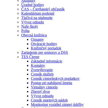
Aktuality
Úradné hodiny
ČAS – Čierňanský občasník
Kalendárium podujatí
Tlačivá na stiahnutie
Vývoz odpadu
Naše školy
Pošta
Obecná knižnica
Oznamy
Otváracie hodiny
Knižničný poriadok
Zariadenie pre seniorov a DSS
TES Čierne
Základné informácie
Kontakty
Zverejňovanie
Cenník služieb
Cenník cintorínskych poplatkov
Postup pri nahlásení úmrtia
Virtuálny cintorín
Zberný dvor
Vývoz odpadu
Cenník smetných nádob
Monitoring vozidiel zimnej údržby