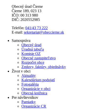
Obecný úrad Čierne
Čierne 189, 023 13
IČO: 00 313 980
DIČ: 2020552985
Telefón:
041/43 73 222
E-mail:
sekretariat@obeccierne.sk
Samospráva
Obecný úrad
Úradná tabuľa
Komisie OZ
Obecné zastupiteľstvo
Rozpočet obce
Zmluvy, faktúry, objednávky
Život v obci
Aktuality
Kalendárium podujatí
Fotogaléria
Organizácie v obci
Obecná knižnica
Pre návštevníkov
Pamiatky
Organizácie CR