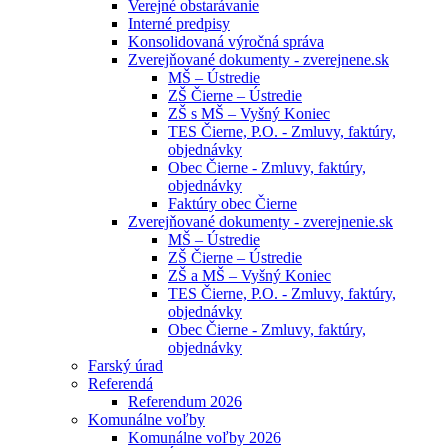
Verejné obstarávanie
Interné predpisy
Konsolidovaná výročná správa
Zverejňované dokumenty - zverejnene.sk
MŠ – Ústredie
ZŠ Čierne – Ústredie
ZŠ s MŠ – Vyšný Koniec
TES Čierne, P.O. - Zmluvy, faktúry,
objednávky
Obec Čierne - Zmluvy, faktúry,
objednávky
Faktúry obec Čierne
Zverejňované dokumenty - zverejnenie.sk
MŠ – Ústredie
ZŠ Čierne – Ústredie
ZŠ a MŠ – Vyšný Koniec
TES Čierne, P.O. - Zmluvy, faktúry,
objednávky
Obec Čierne - Zmluvy, faktúry,
objednávky
Farský úrad
Referendá
Referendum 2026
Komunálne voľby
Komunálne voľby 2026