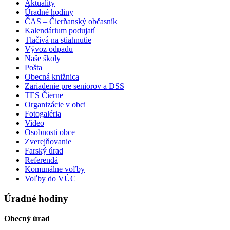
Aktuality
Úradné hodiny
ČAS – Čierňanský občasník
Kalendárium podujatí
Tlačivá na stiahnutie
Vývoz odpadu
Naše školy
Pošta
Obecná knižnica
Zariadenie pre seniorov a DSS
TES Čierne
Organizácie v obci
Fotogaléria
Video
Osobnosti obce
Zverejňovanie
Farský úrad
Referendá
Komunálne voľby
Voľby do VÚC
Úradné hodiny
Obecný úrad