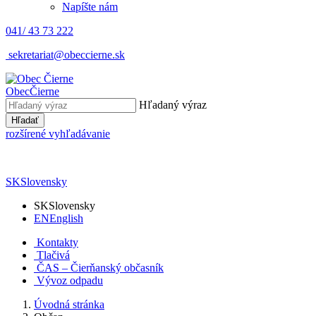
Napíšte nám
041/ 43 73 222
sekretariat@obeccierne.sk
Obec
Čierne
Hľadaný výraz
Hľadať
rozšírené vyhľadávanie
SK
Slovensky
SK
Slovensky
EN
English
Kontakty
Tlačivá
ČAS – Čierňanský občasník
Vývoz odpadu
Úvodná stránka