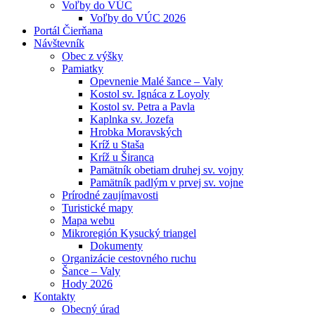
Voľby do VÚC
Voľby do VÚC 2026
Portál Čierňana
Návštevník
Obec z výšky
Pamiatky
Opevnenie Malé šance – Valy
Kostol sv. Ignáca z Loyoly
Kostol sv. Petra a Pavla
Kaplnka sv. Jozefa
Hrobka Moravských
Kríž u Staša
Kríž u Širanca
Pamätník obetiam druhej sv. vojny
Pamätník padlým v prvej sv. vojne
Prírodné zaujímavosti
Turistické mapy
Mapa webu
Mikroregión Kysucký triangel
Dokumenty
Organizácie cestovného ruchu
Šance – Valy
Hody 2026
Kontakty
Obecný úrad